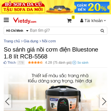
0
Tài khoản
Hồ Chí Minh
Trang chủ
Gia dụng
Nồi cơm
So sánh giá nồi cơm điện Bluestone
1.8 lít RCB-5568
4.28
Thích
(
75
đánh giá)
778
●