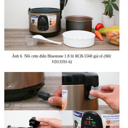
Ảnh 6. Nồi cơm điện Bluestone 1.8 lít RCB-5568 giá rẻ
(Mã:
VD13591-6)