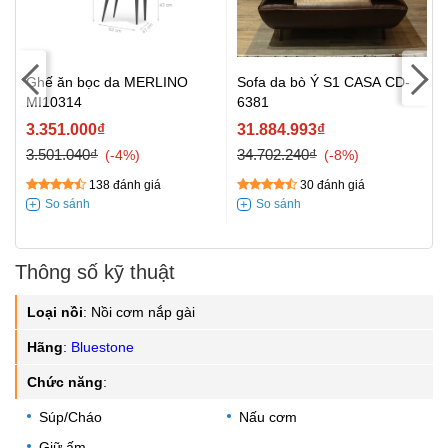
Ghế ăn bọc da MERLINO
Sofa da bò Ý S1 CASA CD-
MI10314
6381
3.351.000₫
31.884.993₫
3.501.040₫
34.702.240₫
-4%
-8%
138 đánh giá
30 đánh giá
Thông số kỹ thuật
Loại nồi
:
Nồi cơm nắp gài
Hãng
:
Bluestone
Chức năng
:
Súp/Cháo
Nấu cơm
Giữ ấm