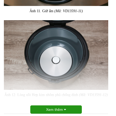
Ảnh 11. Giữ ấm
(Mã: VD13591-11)
Ảnh 12. Lòng nồi Hợp kim nhôm phủ chống dính
(Mã: VD13591-12)
Xem thêm