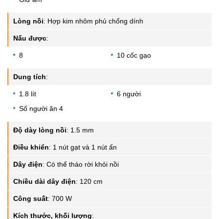
Lòng nồi
:
Hợp kim nhôm phủ chống dính
Nấu được
:
8
10 cốc gạo
Dung tích
:
1.8 lít
6 người
Số người ăn 4
Độ dày lòng nồi
:
1.5 mm
Điều khiển
:
1 nút gạt và 1 nút ấn
Dây điện
:
Có thể tháo rời khỏi nồi
Chiều dài dây điện
:
120 cm
Công suất
:
700 W
Kích thước, khối lượng
: