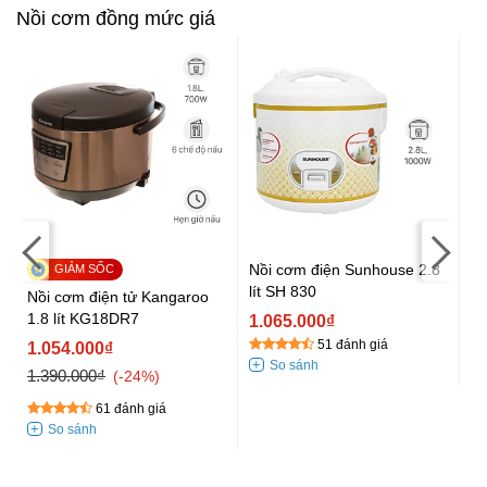
Nồi cơm đồng mức giá
Nồi cơm điện Sunhouse 2.8
lít SH 830
Nồi cơm điện tử Kangaroo
Nồ
1.8 lít KG18DR7
El
1.065.000₫
51 đánh giá
1.054.000₫
1
1.390.000₫
1.
-24%
61 đánh giá