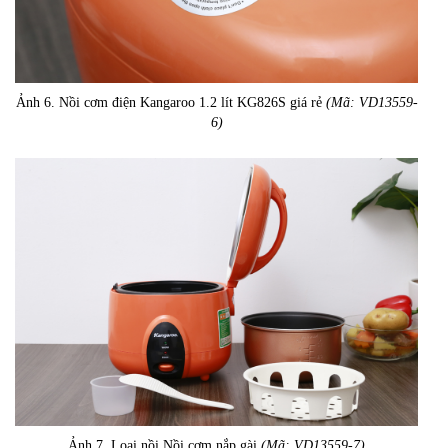
Ảnh 6. Nồi cơm điện Kangaroo 1.2 lít KG826S giá rẻ
(Mã: VD13559-
6)
Ảnh 7. Loại nồi Nồi cơm nắp gài
(Mã: VD13559-7)