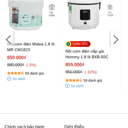
Nồi cơm điện Midea 1.8 lít
MR CM1823
Nồi cơm điện nắp gài
Nồ
Hommy 1.8 lít BXB-50C
1.
850.000₫
Gi
880.000₫
855.000₫
-3%
6
950.000₫
-10%
68 đánh giá
85
59 đánh giá
Chính sách bảo hành
Giới thiệu