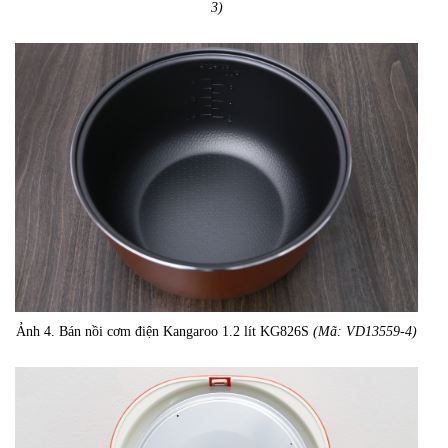
3)
Ảnh 4. Bán nồi cơm điện Kangaroo 1.2 lít KG826S
(Mã: VD13559-4)