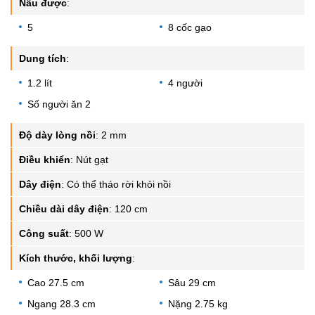
Nấu được
:
5
8 cốc gạo
Dung tích
:
1.2 lít
4 người
Số người ăn 2
Độ dày lòng nồi
:
2 mm
Điều khiển
:
Nút gạt
Dây điện
:
Có thể tháo rời khỏi nồi
Chiều dài dây điện
:
120 cm
Công suất
:
500 W
Kích thước, khối lượng
:
Cao 27.5 cm
Sâu 29 cm
Ngang 28.3 cm
Nặng 2.75 kg