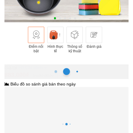
Điểm nổi
Hình thực
Thông số
Đánh giá
bật
tế
kỹ thuật
Hồ Chí Minh
883.000₫
1.030.000₫
-14%
Biểu đồ so sánh giá bán theo ngày