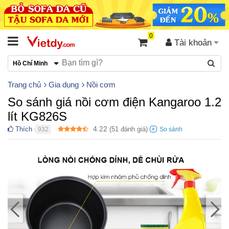
0
Tài khoản
Hồ Chí Minh
Trang chủ
Gia dụng
Nồi cơm
So sánh giá nồi cơm điện Kangaroo 1.2
lít KG826S
4.22
Thích
(
51
đánh giá)
932
●