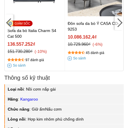
Đôn sofa da bò Ý CASA CD-
9253
Sofa da bò Italia Charm S4
Cat 500
10.086.162,4₫
136.557.252₫
10.729.960₫
-6%
151.730.280₫
-10%
45 đánh giá
97 đánh giá
Thông số kỹ thuật
Loại nồi
:
Nồi cơm nắp gài
Hãng
:
Kangaroo
Chức năng
:
Giữ ấmNấu cơm
Lòng nồi
:
Hợp kim nhôm phủ chống dính