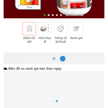
Điểm nổi
Hình thực
Thông số
Đánh giá
bật
tế
kỹ thuật
Hồ Chí Minh
1.701.000₫
1.849.000₫
-8%
Biểu đồ so sánh giá bán theo ngày