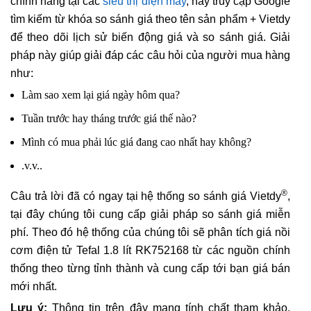
chính hãng tại các
siêu thị điện máy
, hãy truy cập Google
tìm kiếm từ khóa so sánh giá theo tên sản phẩm + Vietdy
để theo dõi lịch sử biến động giá và so sánh giá. Giải
pháp này giúp giải đáp các câu hỏi của người mua hàng
như:
Làm sao xem lại giá ngày hôm qua?
Tuần trước hay tháng trước giá thế nào?
Mình có mua phải lúc giá đang cao nhất hay không?
.v.v..
®
Câu trả lời đã có ngay tại hệ thống so sánh giá Vietdy
,
tại đây chúng tôi cung cấp giải pháp so sánh giá miễn
phí. Theo đó hệ thống của chúng tôi sẽ phân tích giá nồi
cơm điện tử Tefal 1.8 lít RK752168 từ các nguồn chính
thống theo từng tỉnh thành và cung cấp tới bạn giá bán
mới nhất.
Lưu ý:
Thông tin trên đây mang tính chất tham khảo,