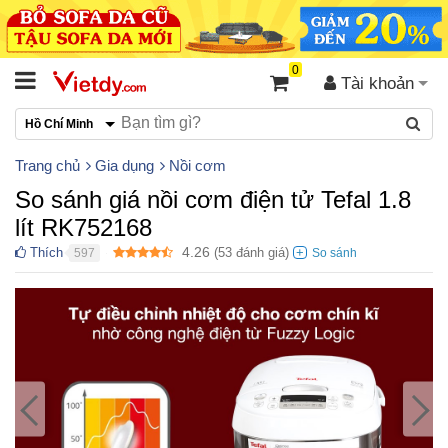
0
Tài khoản
Hồ Chí Minh
Trang chủ
Gia dụng
Nồi cơm
So sánh giá nồi cơm điện tử Tefal 1.8
lít RK752168
4.26
Thích
(
53
đánh giá)
597
●