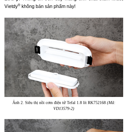
®
Vietdy
không bán sản phẩm này!
Ảnh 2. Siêu thị nồi cơm điện tử Tefal 1.8 lít RK752168
(Mã:
VD13579-2)