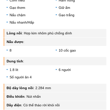
Cơm niêu
Hâm nóng
Gạo thơm
Giữ ấm
Nấu chậm
Gạo trắng
Nấu nhanh/Hấp
Lòng nồi
:
Hợp kim nhôm phủ chống dính
Nấu được
:
8
10 cốc gạo
Dung tích
:
1.8 lít
6 người
Số người ăn 4
Độ dày lòng nồi
:
2.284 mm
Điều khiển
:
Nút nhấn
Dây điện
:
Có thể tháo rời khỏi nồi