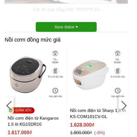
Ảnh 16. Gạo trắng
(Mã: VD13579-16)
Xem thêm
Nồi cơm đồng mức giá
Nồi cơm điện tử Sharp 1.8 lít
Nồ
KS-COM181CV-GL
lí
Nồi cơm điện tử Kangaroo
1.5 lít KG15DR10
1.628.000₫
1
1.617.000₫
1.800.000₫
-9%