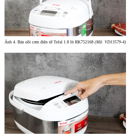
Ảnh 4. Bán nồi cơm điện tử Tefal 1.8 lít RK752168
(Mã: VD13579-4)