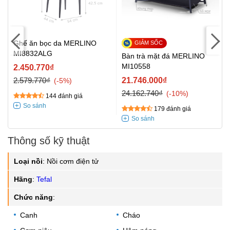
Ghế ăn bọc da MERLINO
MI8832ALG
Bàn trà mặt đá MERLINO
MI10558
2.450.770₫
2.579.770₫
21.746.000₫
-5%
24.162.740₫
-10%
144 đánh giá
179 đánh giá
Thông số kỹ thuật
Loại nồi
:
Nồi cơm điện tử
Hãng
:
Tefal
Chức năng
:
Canh
Cháo