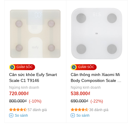
Cân sức khỏe Eufy Smart
Cân thông minh Xiaomi Mi
Scale C1 T9146
Body Composition Scale 2
(NUN4048GL)
Ngừng kinh doanh
Ngừng kinh doanh
720.000₫
538.000₫
800.000₫
690.000₫
-10%
-22%
57 đánh giá
36 đánh giá