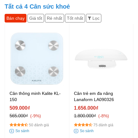
Tất cả
4
Cân sức khoẻ
Bán chạy
Giá tốt
Rẻ nhất
Tốt nhất
Lọc
Cân thông minh Kalite KL-
Cân trẻ em đa năng
150
Lanaform LA090326
509.000₫
1.656.000₫
565.000₫
1.800.000₫
-9%
-8%
50 đánh giá
75 đánh giá