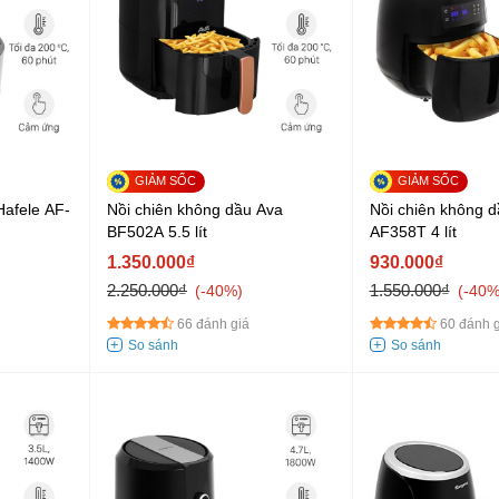
Hafele AF-
Nồi chiên không dầu Ava
Nồi chiên không 
BF502A 5.5 lít
AF358T 4 lít
1.350.000₫
930.000₫
2.250.000₫
1.550.000₫
-40%
-40
66 đánh giá
60 đánh g