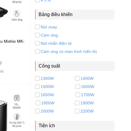
4.5 lít
Bảng điều khiển
Nút xoay
Cảm ứng
ầu Mishio MK-
Nút nhấn điện tử
Cảm ứng có màn hình hiển thị
%
Công suất
iá
1300W
1400W
1500W
1600W
1650W
1700W
1800W
1900W
2000W
2200W
Tiện ích