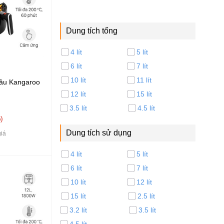
Dung tích tổng
4 lít
5 lít
6 lít
7 lít
10 lít
11 lít
dầu Kangaroo
12 lít
15 lít
3.5 lít
4.5 lít
%
Dung tích sử dụng
iá
4 lít
5 lít
6 lít
7 lít
10 lít
12 lít
15 lít
2.5 lít
3.2 lít
3.5 lít