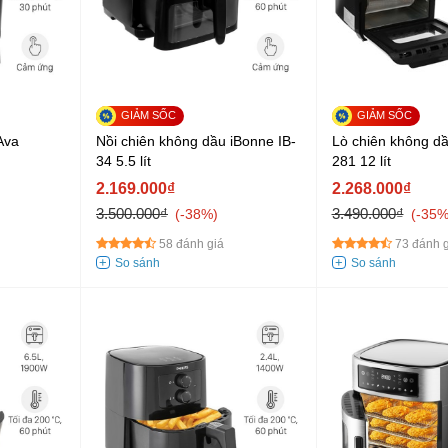
Ava
Nồi chiên không dầu iBonne IB-
Lò chiên không d
34 5.5 lít
281 12 lít
2.169.000₫
2.268.000₫
3.500.000₫
3.490.000₫
-38%
-35
58 đánh giá
73 đánh g