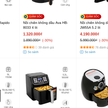
Rapido
Nồi chiên không dầu Ava HB-
Nồi chiên không d
8033 4 lít
JW55A 5.2 lít
1.320.000₫
4.190.000₫
1.890.000₫
5.990.000₫
-30%
-30
39 đánh giá
76 đánh g