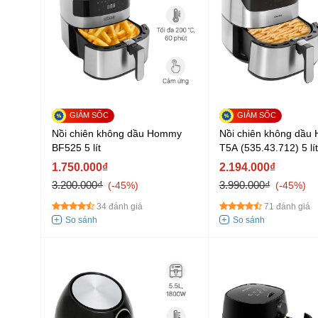
Nồi chiên không dầu Hommy
Nồi chiên không dầu 
BF525 5 lít
T5A (535.43.712) 5 lít
1.750.000₫
2.194.000₫
3.200.000₫
3.990.000₫
-45%
-45%
34 đánh giá
71 đánh giá