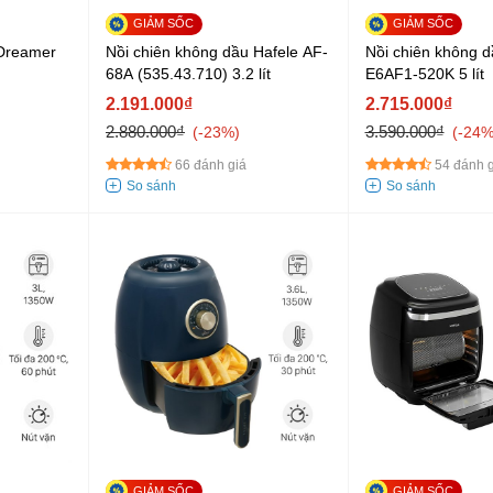
 Dreamer
Nồi chiên không dầu Hafele AF-
Nồi chiên không dâ
68A (535.43.710) 3.2 lít
E6AF1-520K 5 lít
2.191.000₫
2.715.000₫
2.880.000₫
3.590.000₫
-23%
-24
66 đánh giá
54 đánh g