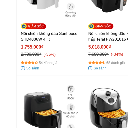
Nồi chiên không dầu Sunhouse
Nồi chiên không dầu 
SHD4086W 4 lít
hấp Tefal FW201815 6.
1.755.000₫
5.018.000₫
2.700.000₫
7.690.000₫
-35%
-34%
54 đánh giá
68 đánh giá