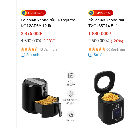
Lò chiên không dầu Kangaroo
Nồi chiên không dầu
KG12AF6A 12 lít
TXG-S5T14 5 lít
3.375.000₫
1.830.000₫
4.690.000₫
2.500.000₫
-28%
-26%
48 đánh giá
60 đánh giá