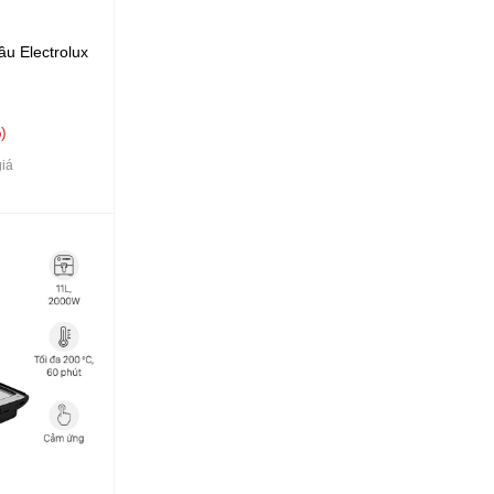
̀u Electrolux
%
iá