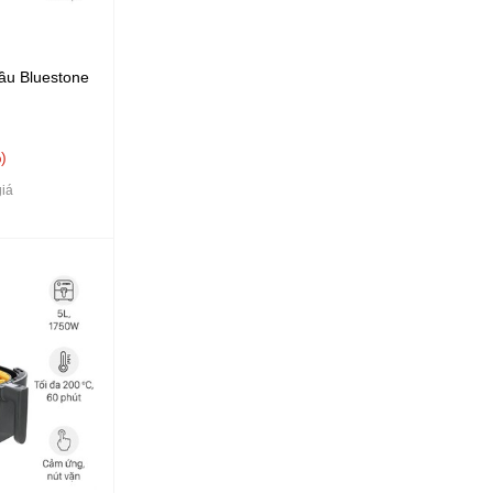
ầu Bluestone
%
iá