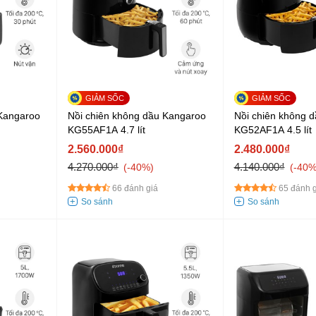
 Kangaroo
Nồi chiên không dầu Kangaroo
Nồi chiên không 
KG55AF1A 4.7 lít
KG52AF1A 4.5 lít
2.560.000₫
2.480.000₫
4.270.000₫
4.140.000₫
-40%
-40
66 đánh giá
65 đánh g