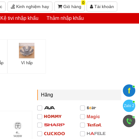
0
ức
Kinh nghiệm hay
Giỏ hàng
Tài khoản
Kệ tivi nhập khẩu
Thảm nhập khẩu
ắp
Vỉ hấp
f
Hãng
Zalo 2