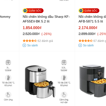
 Hommy
Nồi chiên không dầu Sharp KF-
Nồi chiên không d
AF55EV-BK 5.2 lít
AFB-5871 5.5 lít
1.854.000₫
2.174.000₫
2.520.000₫
2.899.000₫
-26%
-25
62 đánh giá
67 đánh g