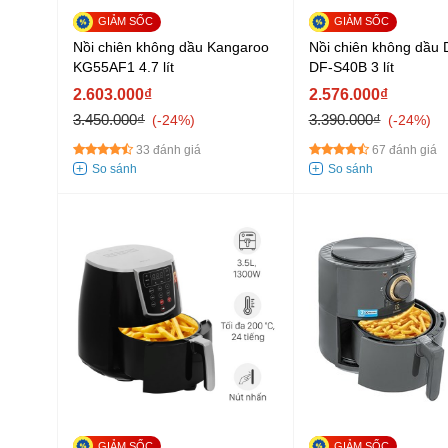
Nồi chiên không dầu Kangaroo
Nồi chiên không dầu
KG55AF1 4.7 lít
DF-S40B 3 lít
2.603.000₫
2.576.000₫
3.450.000₫
3.390.000₫
-24%
-24%
33 đánh giá
67 đánh giá