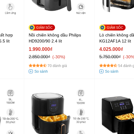
kết hợp
Nồi chiên không dầu Philips
Lò chiên không d
5 lít
HD9200/90 2.4 lít
KG12AF1A 12 lít
1.990.000₫
4.025.000₫
2.850.000₫
5.750.000₫
-30%
-30
70 đánh giá
54 đánh g