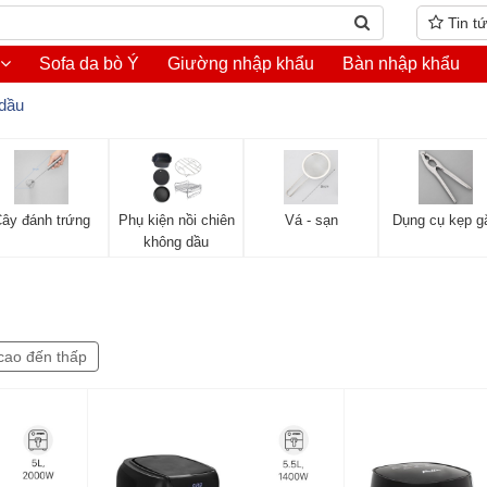
Tin t
Sofa da bò Ý
Giường nhập khẩu
Bàn nhập khẩu
 dầu
ây đánh trứng
Phụ kiện nồi chiên
Vá - sạn
Dụng cụ kẹp g
không dầu
cao đến thấp