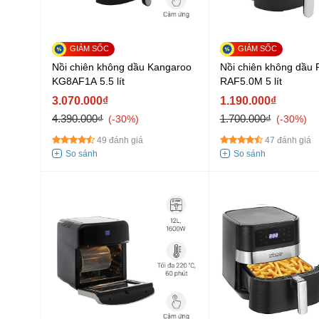
Nồi chiên không dầu Kangaroo
Nồi chiên không dầu 
KG8AF1A 5.5 lít
RAF5.0M 5 lít
3.070.000₫
1.190.000₫
4.390.000₫
1.700.000₫
-30%
-30%
49 đánh giá
47 đánh giá