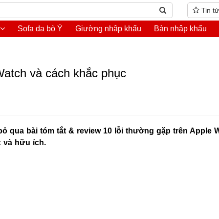
Tin t
Sofa da bò Ý
Giường nhập khẩu
Bàn nhập khẩu
 Watch và cách khắc phục
 qua bài tóm tắt & review 10 lỗi thường gặp trên Apple 
 và hữu ích.