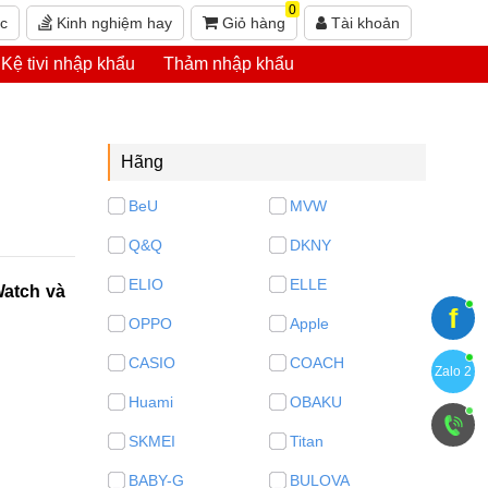
0
ức
Kinh nghiệm hay
Giỏ hàng
Tài khoản
Kệ tivi nhập khẩu
Thảm nhập khẩu
Hãng
BeU
MVW
Q&Q
DKNY
ELIO
ELLE
Watch và
f
OPPO
Apple
CASIO
COACH
Zalo 2
Huami
OBAKU
SKMEI
Titan
BABY-G
BULOVA