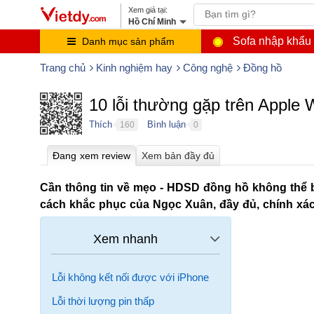
Hồ Chí Minh
Sofa nhập khẩu
Danh mục sản phẩm
Trang chủ
Kinh nghiệm hay
Công nghệ
Đồng hồ
10 lỗi thường gặp trên Apple
Thích
Bình luận
160
0
●
●
Cần thông tin về mẹo - HDSD đồng hồ không thể bỏ
cách khắc phục của Ngọc Xuân, đầy đủ, chính xác
Lỗi không kết nối được với iPhone
Lỗi thời lượng pin thấp