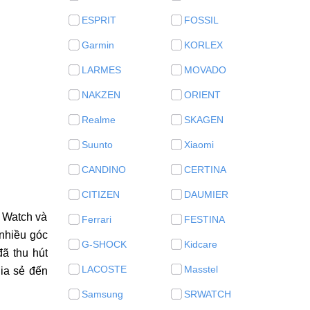
ESPRIT
FOSSIL
Garmin
KORLEX
LARMES
MOVADO
NAKZEN
ORIENT
Realme
SKAGEN
Suunto
Xiaomi
CANDINO
CERTINA
CITIZEN
DAUMIER
e Watch và
Ferrari
FESTINA
nhiều góc
G-SHOCK
Kidcare
ã thu hút
LACOSTE
Masstel
hia sẻ đến
Samsung
SRWATCH