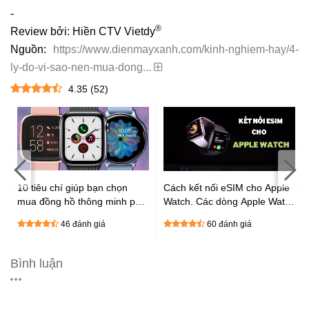
-
®
Review bởi: Hiền CTV Vietdy
Nguồn:
https://www.dienmayxanh.com/kinh-nghiem-hay/4-
ly-do-vi-sao-nen-mua-dong...
4.35
(
52
)
:
10 tiêu chí giúp bạn chọn
Cách kết nối eSIM cho Apple
mua đồng hồ thông minh phù
Watch. Các dòng Apple Watch
hợp cực chất
được hỗ trợ eSIM
46 đánh giá
60 đánh giá
Bình luận