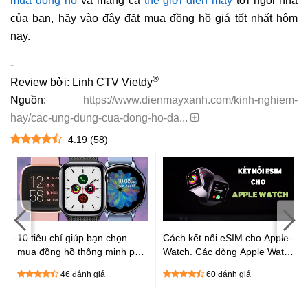
mua đồng hồ
và mang cả
thế giới điện máy
tới ngôi nhà
của bạn, hãy vào đây đặt mua đồng hồ giá tốt nhất hôm
nay.
-
®
Review bởi: Linh CTV Vietdy
Nguồn:
https://www.dienmayxanh.com/kinh-nghiem-
hay/cac-ung-dung-cua-dong-ho-da...
4.19
(
58
)
:
10 tiêu chí giúp bạn chọn
Cách kết nối eSIM cho Apple
mua đồng hồ thông minh phù
Watch. Các dòng Apple Watch
hợp cực chất
được hỗ trợ eSIM
46 đánh giá
60 đánh giá