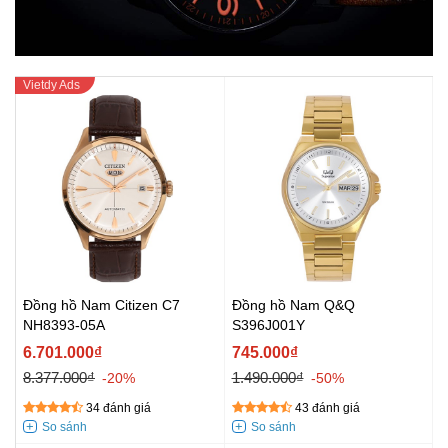
Đồng hồ Nam Citizen C7
Đồng hồ Nam Q&Q
NH8393-05A
S396J001Y
6.701.000₫
745.000₫
8.377.000₫
1.490.000₫
-20%
-50%
34 đánh giá
43 đánh giá