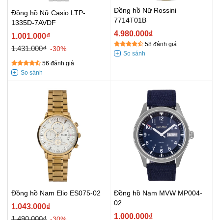
Đồng hồ Nữ Rossini
Đồng hồ Nữ Casio LTP-
7714T01B
1335D-7AVDF
4.980.000₫
1.001.000₫
58 đánh giá
1.431.000₫
-30%
56 đánh giá
Đồng hồ Nam Elio ES075-02
Đồng hồ Nam MVW MP004-
02
1.043.000₫
1.000.000₫
1.490.000₫
-30%