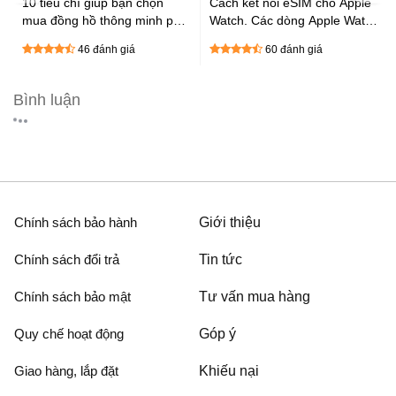
:
10 tiêu chí giúp bạn chọn
Cách kết nối eSIM cho Apple
mua đồng hồ thông minh phù
Watch. Các dòng Apple Watch
hợp cực chất
được hỗ trợ eSIM
46 đánh giá
60 đánh giá
Bình luận
Chính sách bảo hành
Giới thiệu
Chính sách đổi trả
Tin tức
Chính sách bảo mật
Tư vấn mua hàng
Quy chế hoạt động
Góp ý
Giao hàng, lắp đặt
Khiếu nại