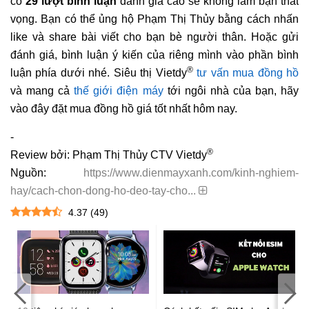
có
29 lượt bình luận
đánh giá cao sẽ không làm bạn thất
vọng. Bạn có thể ủng hộ Phạm Thị Thủy bằng cách nhấn
like và share bài viết cho bạn bè người thân. Hoặc gửi
đánh giá, bình luận ý kiến của riêng mình vào phần bình
®
luận phía dưới nhé. Siêu thị Vietdy
tư vấn mua đồng hồ
và mang cả
thế giới điện máy
tới ngôi nhà của bạn, hãy
vào đây đặt mua đồng hồ giá tốt nhất hôm nay.
-
®
Review bởi: Phạm Thị Thủy CTV Vietdy
Nguồn:
https://www.dienmayxanh.com/kinh-nghiem-
hay/cach-chon-dong-ho-deo-tay-cho...
4.37
(
49
)