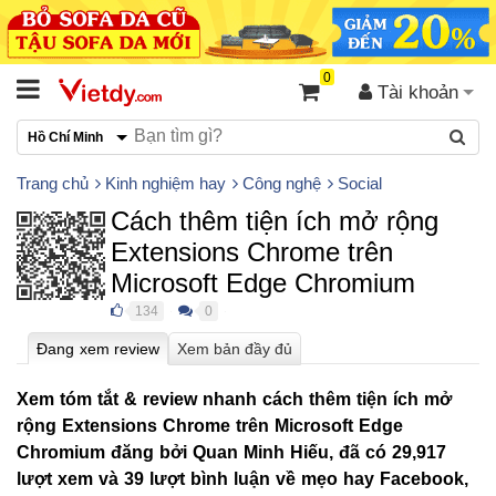
0
Tài khoản
Hồ Chí Minh
Trang chủ
Kinh nghiệm hay
Công nghệ
Social
Cách thêm tiện ích mở rộng
Extensions Chrome trên
Microsoft Edge Chromium
134
0
●
●
Xem tóm tắt & review nhanh cách thêm tiện ích mở
rộng Extensions Chrome trên Microsoft Edge
Chromium đăng bởi
Quan Minh Hiếu
, đã có
29,917
lượt xem
và
39 lượt bình luận
về mẹo hay Facebook,