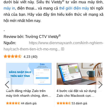
®
dưới bài viết này. Siêu thị Vietdy
tư vấn mua máy tính,
máy in
, điện thoại... và mang cả
thế giới điện máy
tới ngôi
nhà của bạn. Hãy vào đây tìm hiểu kiến thức về mạng xã
hội mới nhất hôm nay.
-
®
Review bởi: Trường CTV Vietdy
Nguồn:
https://www.dienmayxanh.com/kinh-nghiem-
hay/cach-them-tien-ich-mo-rong...
4.23
(
40
)
Cách đăng nhập Zalo trên
4 bước cài đặt và sử dụng
máy tính nhanh chóng, đơn
Zalo cho Macbook cực
giản nhất
nhanh, cực chuẩn
44 đánh giá
53 đánh giá