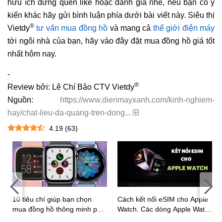
hữu ích đừng quên like hoặc đánh giá nhé, nếu bạn có ý
kiến khác hãy gửi bình luận phía dưới bài viết này. Siêu thị
®
Vietdy
tư vấn mua đồng hồ
và mang cả
thế giới điện máy
tới ngôi nhà của bạn, hãy vào đây đặt mua đồng hồ giá tốt
nhất hôm nay.
-
®
Review bởi: Lê Chí Bảo CTV Vietdy
Nguồn:
https://www.dienmayxanh.com/kinh-nghiem-
hay/chat-lieu-da-quang-tren-dong...
4.19
(
63
)
:
10 tiêu chí giúp bạn chọn
Cách kết nối eSIM cho Apple
mua đồng hồ thông minh phù
Watch. Các dòng Apple Watch
hợp cực chất
được hỗ trợ eSIM