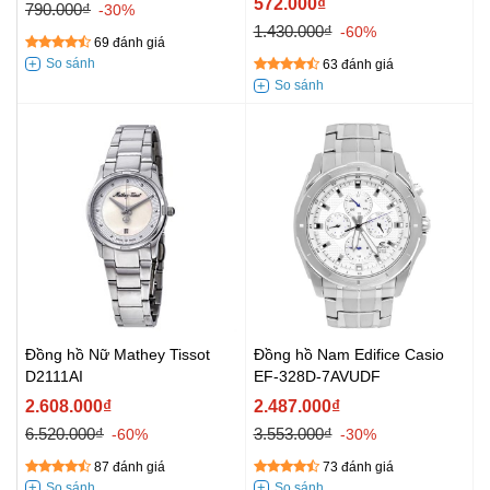
572.000₫
790.000₫
-30%
1.430.000₫
-60%
69 đánh giá
63 đánh giá
Đồng hồ Nữ Mathey Tissot
Đồng hồ Nam Edifice Casio
D2111AI
EF-328D-7AVUDF
2.608.000₫
2.487.000₫
6.520.000₫
3.553.000₫
-60%
-30%
87 đánh giá
73 đánh giá