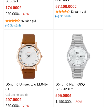
0607008
SL382-1
57.100.000₫
174.000₫
43 đánh giá
290.000₫
-40%
66 đánh giá
Đồng hồ Unisex Elio EL045-
Đồng hồ Nam Q&Q
01
S396J201Y
Giá online cực rẻ
595.000₫
297.000₫
1.190.000₫
-50%
990.000₫
-70%