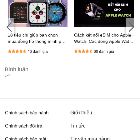
:
10 tiêu chí giúp bạn chọn
Cách kết nối eSIM cho Apple
mua đồng hồ thông minh phù
Watch. Các dòng Apple Watch
hợp cực chất
được hỗ trợ eSIM
46 đánh giá
60 đánh giá
Bình luận
Chính sách bảo hành
Giới thiệu
Chính sách đổi trả
Tin tức
Chính sách bảo mật
Tư vấn mua hàng