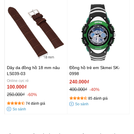
Dây da đồng hồ 18 mm nâu
Đồng hồ trẻ em Skmei SK-
LS039-03
0998
Online cực rẻ
240.000₫
100.000₫
400.000₫
-40%
250.000₫
-60%
85 đánh giá
74 đánh giá