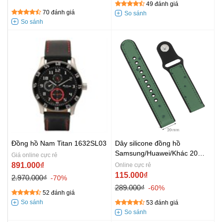
49 đánh giá
70 đánh giá
Đồng hồ Nam Titan 1632SL03
Dây silicone đồng hồ
Samsung/Huawei/Khác 20
Giá online cực rẻ
mm Xanh Nhạt M08-04-20
891.000₫
Online cực rẻ
115.000₫
2.970.000₫
-70%
289.000₫
-60%
52 đánh giá
53 đánh giá