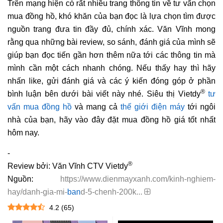
Trên mạng hiện có rất nhiều trang thông tin về tư vấn chọn
mua đồng hồ, khó khăn của bạn đọc là lựa chọn tìm được
nguồn trang đưa tin đầy đủ, chính xác. Văn Vĩnh mong
rằng qua những bài review, so sánh, đánh giá của mình sẽ
giúp bạn đọc tiến gần hơn thêm nữa tới các thông tin mà
mình cần một cách nhanh chóng. Nếu thấy hay thì hãy
nhấn like, gửi đánh giá và các ý kiến đóng góp ở phần
®
bình luận bên dưới bài viết này nhé. Siêu thị Vietdy
tư
vấn mua đồng hồ
và mang cả
thế giới điện máy
tới ngôi
nhà của bạn, hãy vào đây đặt mua đồng hồ giá tốt nhất
hôm nay.
-
®
Review bởi: Văn Vĩnh CTV Vietdy
Nguồn:
https://www.dienmayxanh.com/kinh-nghiem-
hay/danh-gia-mi-
ban
d-5-chenh-200k...
4.2
(
65
)