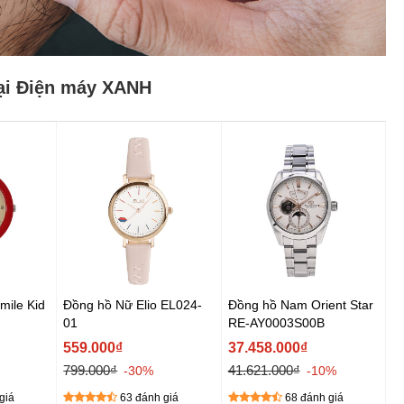
ại Điện máy XANH
mile Kid
Đồng hồ Nữ Elio EL024-
Đồng hồ Nam Orient Star
01
RE-AY0003S00B
559.000₫
37.458.000₫
799.000₫
41.621.000₫
-30%
-10%
giá
63 đánh giá
68 đánh giá