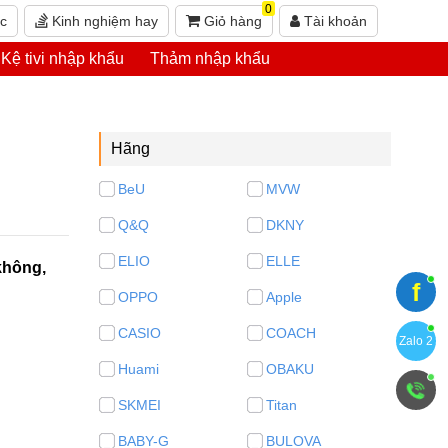
0
ức
Kinh nghiệm hay
Giỏ hàng
Tài khoản
Kệ tivi nhập khẩu
Thảm nhập khẩu
Hãng
BeU
MVW
Q&Q
DKNY
ELIO
ELLE
không,
f
OPPO
Apple
CASIO
COACH
Zalo 2
Huami
OBAKU
SKMEI
Titan
BABY-G
BULOVA