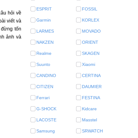
ESPRIT
FOSSIL
âu hỏi về
Garmin
KORLEX
ài viết và
 đừng tốn
LARMES
MOVADO
ình ảnh và
NAKZEN
ORIENT
Realme
SKAGEN
Suunto
Xiaomi
CANDINO
CERTINA
CITIZEN
DAUMIER
Ferrari
FESTINA
G-SHOCK
Kidcare
LACOSTE
Masstel
Samsung
SRWATCH