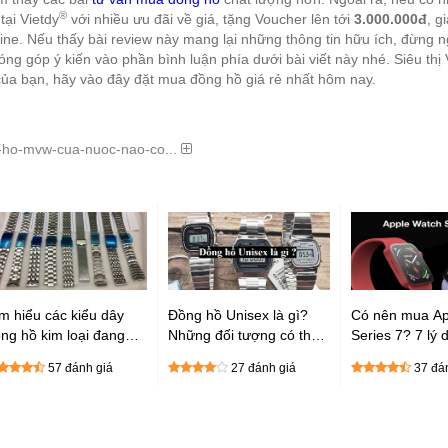
®
ại Vietdy
với nhiều ưu đãi về giá, tặng Voucher lên tới
3.000.000đ
, g
ine. Nếu thấy bài review này mang lại những thông tin hữu ích, đừng 
ng góp ý kiến vào phần bình luận phía dưới bài viết này nhé. Siêu thị 
của bạn, hãy vào đây đặt mua đồng hồ giá rẻ nhất hôm nay.
-ho-mvw-cua-nuoc-nao-co...
m hiểu các kiểu dây
Đồng hồ Unisex là gì?
Có nên mua Ap
ng hồ kim loại đang
Những đối tượng có thể
Series 7? 7 lý 
ổ biến trên thị trường
sử dụng đồng hồ Unisex
mua Apple Wat
57 đánh giá
27 đánh giá
37 đá
ện nay
7 ngay