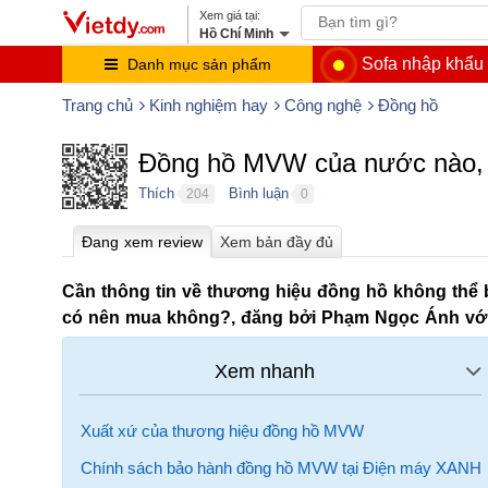
Hồ Chí Minh
Sofa nhập khẩu
Danh mục sản phẩm
Trang chủ
Kinh nghiệm hay
Công nghệ
Đồng hồ
Đồng hồ MVW của nước nào, c
Thích
Bình luận
204
0
●
●
Cần thông tin về thương hiệu đồng hồ không thể 
có nên mua không?, đăng bởi Phạm Ngọc Ánh với 1
Xuất xứ của thương hiệu đồng hồ MVW
Chính sách bảo hành đồng hồ MVW tại Điện máy XANH