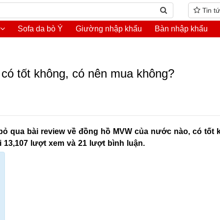
Tin t
Sofa da bò Ý
Giường nhập khẩu
Bàn nhập khẩu
ó tốt không, có nên mua không?
bỏ qua bài review về đồng hồ MVW của nước nào, có tốt 
3,107 lượt xem và 21 lượt bình luận.