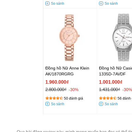
Đồng hồ Nữ Anne Klein
Đồng hồ Nữ Casi
AK/1870RGRG
1335D-7AVDF
1.960.000₫
1.001.000₫
2.800.000₫
1.431.000₫
-30%
-30%
50 đánh giá
56 đánh 
Qua bài đăng review này, mình mong muốn bạn đọc có thể tì