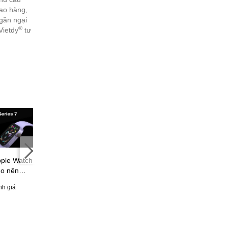
iao hàng,
ngần ngại
®
Vietdy
tư
ple Watch
Galaxy Watch5 chính
Đánh giá Realme Watch
do nên
thức ra mắt: Thiết kế trẻ
3: Thiết kế thời thượng,
ch Series
trung, viên pin cải tiến,
nhiều tính năng mới thú
nh giá
41 đánh giá
62 đánh giá
nhiều tính năng chuyên
vị, giá chỉ 1 triệu
nghiệp