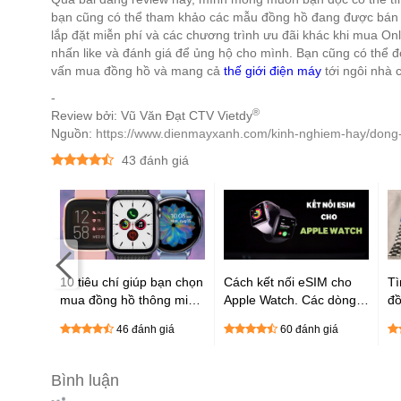
bạn cũng có thể tham khảo các mẫu đồng hồ đang được bán t
lắp đặt miễn phí và các chương trình ưu đãi khác khi mua Onl
nhấn like và đánh giá để ủng hộ cho mình. Bạn cũng có thể đó
vấn mua đồng hồ và mang cả
thế giới điện máy
tới ngôi nhà 
-
®
Review bởi: Vũ Văn Đạt CTV Vietdy
Nguồn:
https://www.dienmayxanh.com/kinh-nghiem-hay/dong
43
đánh giá
ies ra
10 tiêu chí giúp bạn chọn
Cách kết nối eSIM cho
Tì
iến,
mua đồng hồ thông minh
Apple Watch. Các dòng
đồ
W5,
phù hợp cực chất
Apple Watch được hỗ trợ
ph
giá
46 đánh giá
60 đánh giá
ện đại
eSIM
hi
Bình luận