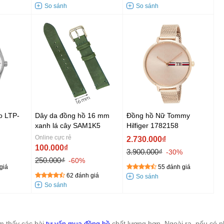
o LTP-
Dây da đồng hồ 16 mm
Đồng hồ Nữ Tommy
xanh lá cây SAM1K5
Hilfiger 1782158
Online cực rẻ
2.730.000₫
100.000₫
3.900.000₫
-30%
250.000₫
-60%
giá
55 đánh giá
62 đánh giá
m thấy các bài
tư vấn mua đồng hồ
chất lượng hơn. Ngoài ra, nếu có 