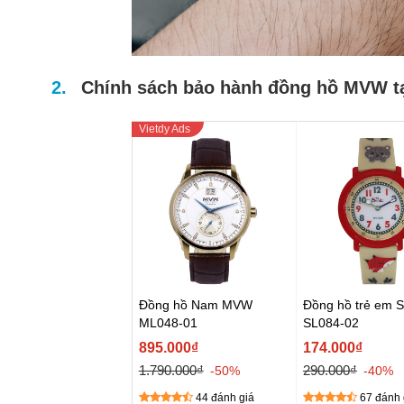
Chính sách bảo hành đồng hồ MVW t
Đồng hồ Nam MVW
Đồng hồ trẻ em S
ML048-01
SL084-02
895.000₫
174.000₫
1.790.000₫
290.000₫
-50%
-40%
44 đánh giá
67 đánh 