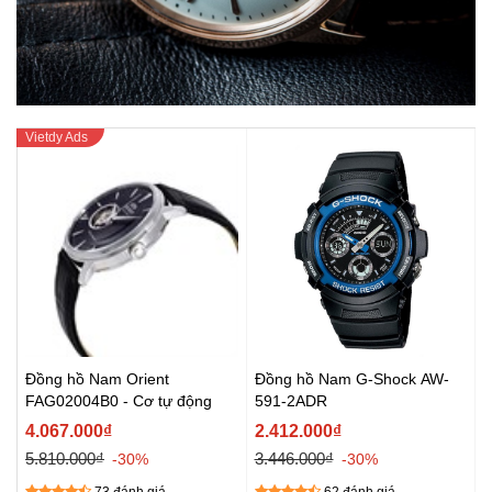
Đồng hồ Nam Orient
Đồng hồ Nam G-Shock AW-
FAG02004B0 - Cơ tự động
591-2ADR
4.067.000₫
2.412.000₫
5.810.000₫
3.446.000₫
-30%
-30%