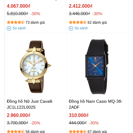
4.067.000₫
2.412.000₫
5.810.000₫
3.446.000₫
-30%
-30%
73 đánh giá
62 đánh giá
Đồng hồ Nữ Just Cavalli
Đồng hồ Nam Casio MQ-38-
JC1L122L0025
2ADF
2.960.000₫
310.000₫
3.700.000₫
444.000₫
-20%
-30%
56 đánh giá
67 đánh giá