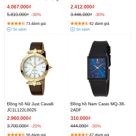
4.067.000₫
2.412.000₫
5.810.000₫
3.446.000₫
-30%
-30%
73 đánh giá
62 đánh giá
Đồng hồ Nữ Just Cavalli
Đồng hồ Nam Casio MQ-38-
JC1L122L0025
2ADF
2.960.000₫
310.000₫
3.700.000₫
444.000₫
-20%
-30%
56 đánh giá
67 đánh giá