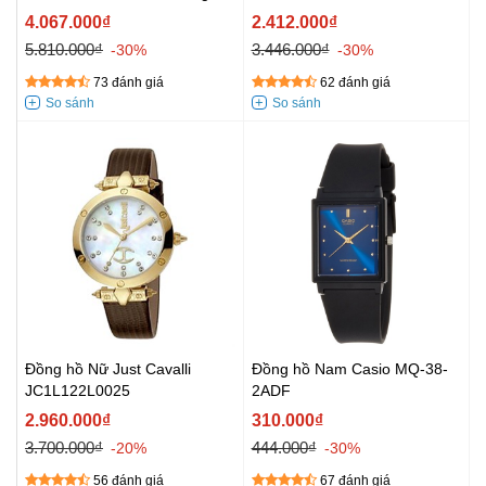
4.067.000₫
2.412.000₫
5.810.000₫
3.446.000₫
-30%
-30%
73 đánh giá
62 đánh giá
Đồng hồ Nữ Just Cavalli
Đồng hồ Nam Casio MQ-38-
JC1L122L0025
2ADF
2.960.000₫
310.000₫
3.700.000₫
444.000₫
-20%
-30%
56 đánh giá
67 đánh giá