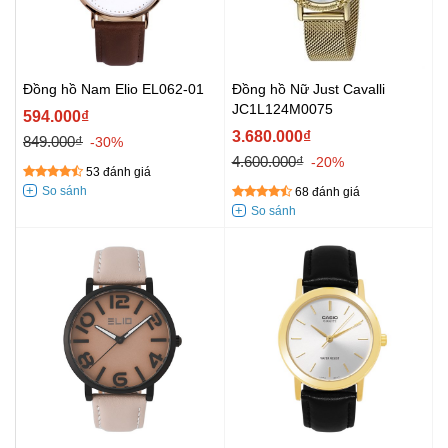
Đồng hồ Nam Elio EL062-01
Đồng hồ Nữ Just Cavalli
JC1L124M0075
594.000₫
3.680.000₫
849.000₫
-30%
4.600.000₫
-20%
53 đánh giá
68 đánh giá