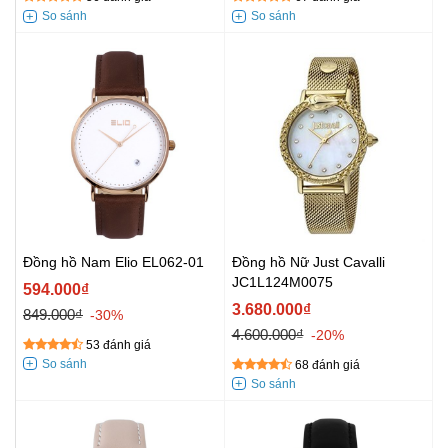
Đồng hồ Nam Elio EL062-01
Đồng hồ Nữ Just Cavalli
JC1L124M0075
594.000₫
3.680.000₫
849.000₫
-30%
4.600.000₫
-20%
53 đánh giá
68 đánh giá