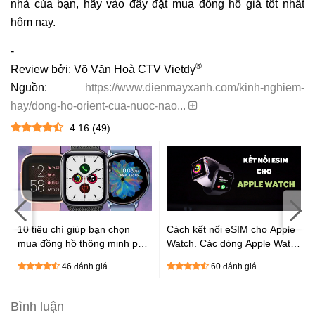
nhà của bạn, hãy vào đây đặt mua đồng hồ giá tốt nhất
hôm nay.
-
®
Review bởi: Võ Văn Hoà CTV Vietdy
Nguồn:
https://www.dienmayxanh.com/kinh-nghiem-
hay/dong-ho-orient-cua-nuoc-nao...
4.16
(
49
)
:
10 tiêu chí giúp bạn chọn
Cách kết nối eSIM cho Apple
mua đồng hồ thông minh phù
Watch. Các dòng Apple Watch
hợp cực chất
được hỗ trợ eSIM
46 đánh giá
60 đánh giá
Bình luận