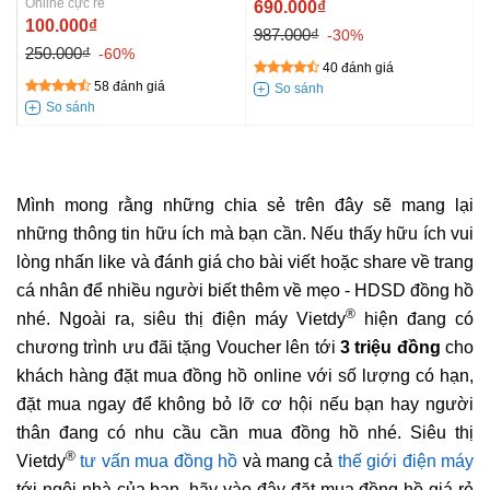
Online cực rẻ
690.000₫
100.000₫
987.000₫
-30%
250.000₫
-60%
40 đánh giá
58 đánh giá
Mình mong rằng những chia sẻ trên đây sẽ mang lại
những thông tin hữu ích mà bạn cần. Nếu thấy hữu ích vui
lòng nhấn like và đánh giá cho bài viết hoặc share về trang
cá nhân để nhiều người biết thêm về mẹo - HDSD đồng hồ
®
nhé. Ngoài ra, siêu thị điện máy Vietdy
hiện đang có
chương trình ưu đãi tặng Voucher lên tới
3 triệu đồng
cho
khách hàng đặt mua đồng hồ online với số lượng có hạn,
đặt mua ngay để không bỏ lỡ cơ hội nếu bạn hay người
thân đang có nhu cầu cần mua đồng hồ nhé. Siêu thị
®
Vietdy
tư vấn mua đồng hồ
và mang cả
thế giới điện máy
tới ngôi nhà của bạn, hãy vào đây đặt mua đồng hồ giá rẻ