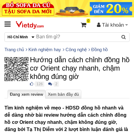
0
Tài khoản
Hồ Chí Minh
Trang chủ
Kinh nghiệm hay
Công nghệ
Đồng hồ
Hướng dẫn cách chỉnh đồng hồ
cơ Orient chạy nhanh, chậm
không đúng giờ
126
2
●
●
Tìm kinh nghiệm về mẹo - HDSD đồng hồ nhanh và
dễ dàng nhờ bài review hướng dẫn cách chỉnh đồng
hồ cơ Orient chạy nhanh, chậm không đúng giờ,
đăng bởi Tạ Thị Diễm với 2 lượt bình luận đánh giá là