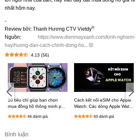
nhất hôm nay.
-
®
Review bởi: Thanh Hương CTV Vietdy
Nguồn:
https://www.dienmayxanh.com/kinh-nghiem-
hay/huong-dan-cach-chinh-dong-ho...
4.13
(
56
)
:
10 tiêu chí giúp bạn chọn
Cách kết nối eSIM cho Apple
mua đồng hồ thông minh phù
Watch. Các dòng Apple Watch
hợp cực chất
được hỗ trợ eSIM
46 đánh giá
60 đánh giá
Bình luận