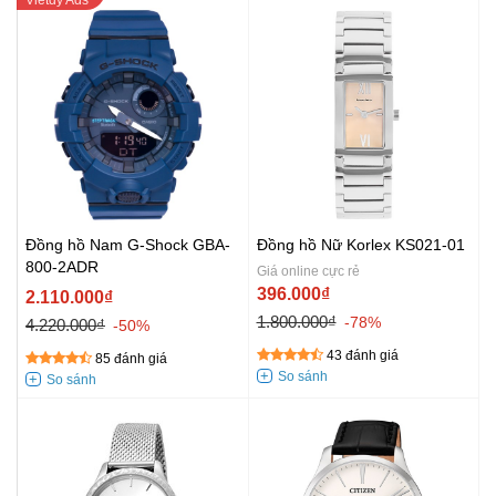
Đồng hồ Nam G-Shock GBA-
Đồng hồ Nữ Korlex KS021-01
800-2ADR
Giá online cực rẻ
396.000₫
2.110.000₫
1.800.000₫
-78%
4.220.000₫
-50%
43 đánh giá
85 đánh giá