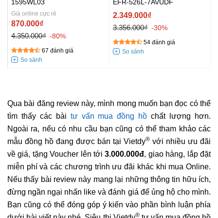
1595WL03
EFR-526L-7AVUDF
Giá online cực rẻ
2.349.000₫
870.000₫
3.356.000₫
-30%
4.350.000₫
-80%
54 đánh giá
67 đánh giá
Qua bài đăng review này, mình mong muốn bạn đọc có thể
tìm thấy các bài
tư vấn mua đồng hồ
chất lượng hơn.
Ngoài ra, nếu có nhu cầu bạn cũng có thể tham khảo các
®
mẫu đồng hồ đang được bán tại Vietdy
với nhiều ưu đãi
về giá, tặng Voucher lên tới
3.000.000đ
, giao hàng, lắp đặt
miễn phí và các chương trình ưu đãi khác khi mua Online.
Nếu thấy bài review này mang lại những thông tin hữu ích,
đừng ngần ngại nhấn like và đánh giá để ủng hộ cho mình.
Bạn cũng có thể đóng góp ý kiến vào phần bình luận phía
®
dưới bài viết này nhé. Siêu thị Vietdy
tư vấn mua đồng hồ