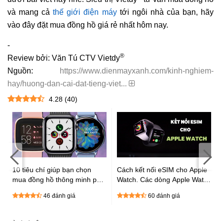
và mang cả
thế giới điện máy
tới ngôi nhà của bạn, hãy
vào đây đặt mua đồng hồ giá rẻ nhất hôm nay.
-
®
Review bởi: Văn Tú CTV Vietdy
Nguồn:
https://www.dienmayxanh.com/kinh-nghiem-
hay/huong-dan-cai-dat-tieng-viet...
4.28
(
40
)
:
10 tiêu chí giúp bạn chọn
Cách kết nối eSIM cho Apple
mua đồng hồ thông minh phù
Watch. Các dòng Apple Watch
hợp cực chất
được hỗ trợ eSIM
46 đánh giá
60 đánh giá