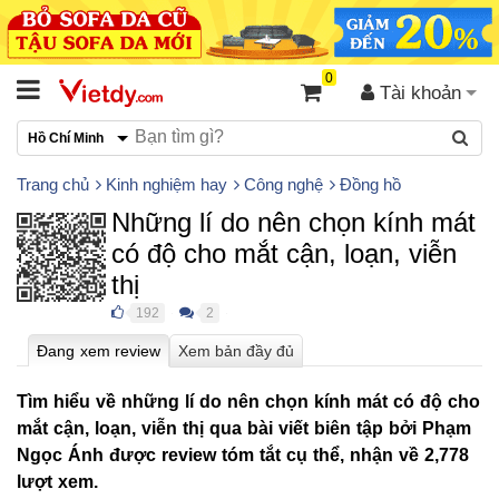
0
Tài khoản
Hồ Chí Minh
Trang chủ
Kinh nghiệm hay
Công nghệ
Đồng hồ
Những lí do nên chọn kính mát
có độ cho mắt cận, loạn, viễn
thị
192
2
●
●
Tìm hiểu về những lí do nên chọn kính mát có độ cho
mắt cận, loạn, viễn thị qua bài viết biên tập bởi Phạm
Ngọc Ánh được review tóm tắt cụ thể, nhận về 2,778
lượt xem.