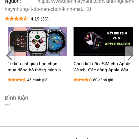
Nguồn:
https://www.dienmayxanh.com/kinh-nghiem-
hay/nhung-li-do-nen-chon-kinh-mat...
4.19
(
36
)
:
10 tiêu chí giúp bạn chọn
Cách kết nối eSIM cho Apple
mua đồng hồ thông minh phù
Watch. Các dòng Apple Watch
hợp cực chất
được hỗ trợ eSIM
46 đánh giá
60 đánh giá
Bình luận