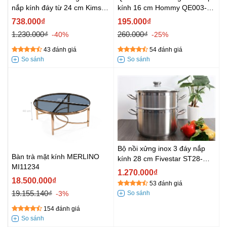
nắp kính đáy từ 24 cm Kims
kính 16 cm Hommy QE003-16
Cook N224MZ
Xanh
738.000₫
195.000₫
1.230.000₫
260.000₫
-40%
-25%
43 đánh giá
54 đánh giá
Bộ nồi xửng inox 3 đáy nắp
Bàn trà mặt kính MERLINO
kính 28 cm Fivestar ST28-
MI11234
3DG
1.270.000₫
18.500.000₫
53 đánh giá
19.155.140₫
-3%
154 đánh giá