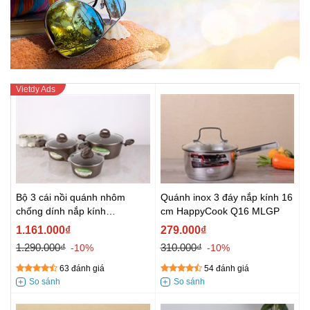
Bộ 3 cái nồi quánh nhôm
Quánh inox 3 đáy nắp kính 16
chống dính nắp kính
cm HappyCook Q16 MLGP
Kangaroo KG992MX
1.161.000₫
279.000₫
1.290.000₫
310.000₫
-10%
-10%
63 đánh giá
54 đánh giá