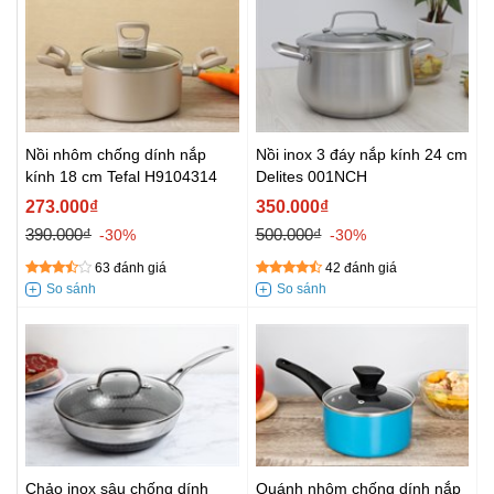
Nồi nhôm chống dính nắp
Nồi inox 3 đáy nắp kính 24 cm
kính 18 cm Tefal H9104314
Delites 001NCH
273.000₫
350.000₫
390.000₫
500.000₫
-30%
-30%
63 đánh giá
42 đánh giá
Chảo inox sâu chống dính
Quánh nhôm chống dính nắp