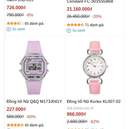
Constant FC-303SS5B6B
726.000₫
21.160.000₫
790.000₫
-8%
26.450.000₫
-20%
65 đánh giá
71 đánh giá
Đồng hồ Nữ Q&Q M173J041Y
Đồng hồ Nữ Korlex KL007-02
Giá online cực rẻ
227.000₫
966.000₫
569.000₫
-60%
2.600.000₫
-62%
45 đánh giá