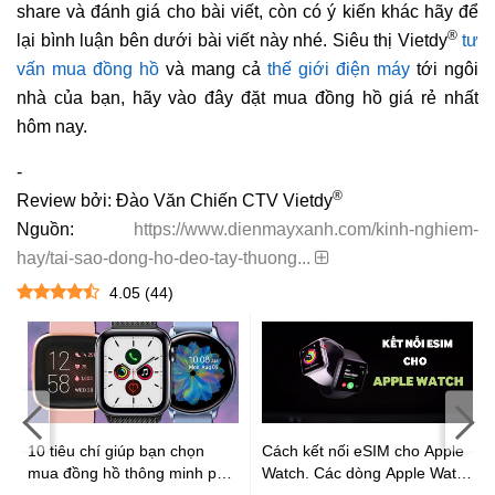
share và đánh giá cho bài viết, còn có ý kiến khác hãy để
®
lại bình luận bên dưới bài viết này nhé. Siêu thị Vietdy
tư
vấn mua đồng hồ
và mang cả
thế giới điện máy
tới ngôi
nhà của bạn, hãy vào đây đặt mua đồng hồ giá rẻ nhất
hôm nay.
-
®
Review bởi: Đào Văn Chiến CTV Vietdy
Nguồn:
https://www.dienmayxanh.com/kinh-nghiem-
hay/tai-sao-dong-ho-deo-tay-thuong...
4.05
(
44
)
:
10 tiêu chí giúp bạn chọn
Cách kết nối eSIM cho Apple
mua đồng hồ thông minh phù
Watch. Các dòng Apple Watch