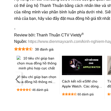
có thể ủng hộ Thanh Thuận bằng cách nhấn like và sha
của riêng mình vào phần bình luận phía dưới nhé. Siêu
nhà của bạn, hãy vào đây đặt mua đồng hồ giá tốt nhất
-
®
Review bởi: Thanh Thuận CTV Vietdy
Nguồn:
https://www.dienmayxanh.com/kinh-nghiem-hay/t
38
đánh giá
10 tiêu chí giúp bạn chọn
ies ra
Cách kết nối eSIM cho
Tì
mua đồng hồ thông minh
iến,
Apple Watch. Các dòng
đồ
phù hợp cực chất
46 đánh giá
W5,
Apple Watch được hỗ trợ
ph
giá
60 đánh giá
ện đại
eSIM
hi