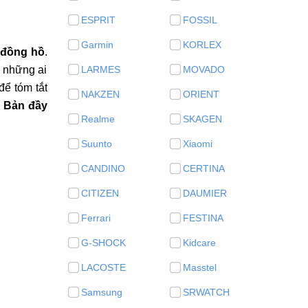
ESPRIT
FOSSIL
Garmin
KORLEX
 đồng hồ
.
o những ai
LARMES
MOVADO
để tóm tắt
NAKZEN
ORIENT
n
Bản đầy
Realme
SKAGEN
Suunto
Xiaomi
CANDINO
CERTINA
CITIZEN
DAUMIER
Ferrari
FESTINA
G-SHOCK
Kidcare
LACOSTE
Masstel
Samsung
SRWATCH