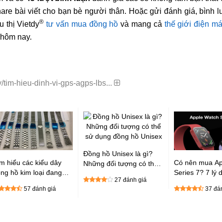
re bài viết cho bạn bè người thân. Hoặc gửi đánh giá, bình l
®
 thị Vietdy
tư vấn mua đồng hồ
và mang cả
thế giới điện m
 hôm nay.
im-hieu-dinh-vi-gps-agps-lbs...
Đồng hồ Unisex là gì?
m hiểu các kiểu dây
Có nên mua Ap
Những đối tượng có thể
ng hồ kim loại đang
Series 7? 7 lý 
sử dụng đồng hồ Unisex
27 đánh giá
ổ biến trên thị trường
mua Apple Wat
57 đánh giá
37 đá
ện nay
7 ngay