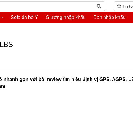
Tin t
Sofa da bò Ý
Giường nhập khẩu
Bàn nhập khẩu
 LBS
ồ nhanh gọn với bài review tìm hiểu định vị GPS, AGPS, 
em.