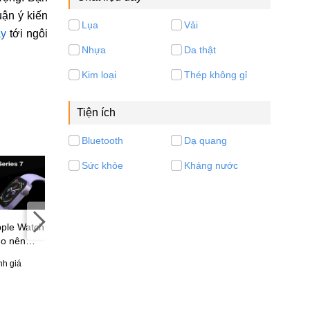
uận ý kiến
Lụa
Vải
áy
tới ngôi
Nhựa
Da thật
Kim loại
Thép không gỉ
Tiện ích
Bluetooth
Dạ quang
Sức khỏe
Kháng nước
ple Watch
Đánh giá Realme Watch
do nên
Galaxy Watch5 chính
3: Thiết kế thời thượng,
ch Series
thức ra mắt: Thiết kế trẻ
nhiều tính năng mới thú
nh giá
62 đánh giá
trung, viên pin cải tiến,
vị, giá chỉ 1 triệu
41 đánh giá
nhiều tính năng chuyên
nghiệp