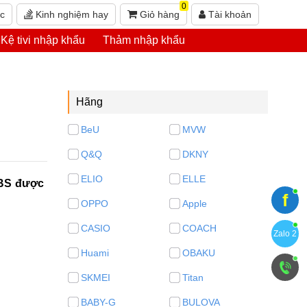
0
ức
Kinh nghiệm hay
Giỏ hàng
Tài khoản
Kệ tivi nhập khẩu
Thảm nhập khẩu
Hãng
BeU
MVW
Q&Q
DKNY
ELIO
ELLE
LBS được
f
OPPO
Apple
CASIO
COACH
Zalo 2
Huami
OBAKU
SKMEI
Titan
BABY-G
BULOVA