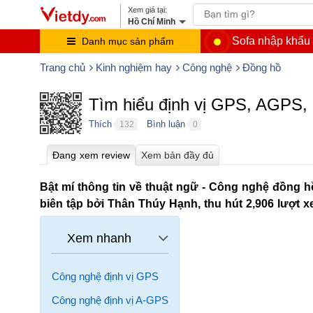
Hồ Chí Minh
Sofa nhập khẩu
Danh mục sản phẩm
Trang chủ
Kinh nghiệm hay
Công nghệ
Đồng hồ
Tìm hiểu định vị GPS, AGPS,
Thích
Bình luận
132
0
●
●
Bật mí thông tin về thuật ngữ - Công nghệ đồng h
biên tập bởi Thân Thúy Hạnh, thu hút 2,906 lượt x
Công nghệ định vị GPS
Công nghệ định vị A-GPS