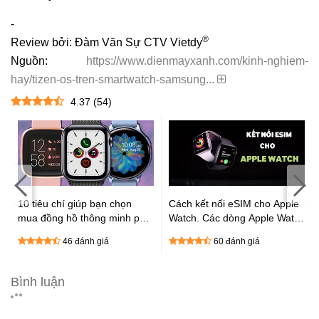
-
®
Review bởi: Đàm Văn Sự CTV Vietdy
Nguồn:
https://www.dienmayxanh.com/kinh-nghiem-
hay/tizen-os-tren-smartwatch-samsung...
4.37
(
54
)
:
10 tiêu chí giúp bạn chọn
Cách kết nối eSIM cho Apple
mua đồng hồ thông minh phù
Watch. Các dòng Apple Watch
hợp cực chất
được hỗ trợ eSIM
46 đánh giá
60 đánh giá
Bình luận