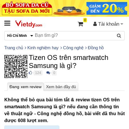
0
Tài khoản
Hồ Chí Minh
Trang chủ
Kinh nghiệm hay
Công nghệ
Đồng hồ
Tizen OS trên smartwatch
Samsung là gì?
124
0
●
●
Không thể bỏ qua bài tóm tắt & review tizen OS trên
smartwatch Samsung là gì? nếu đang cần thông tin
về thuật ngữ - Công nghệ đồng hồ, bài viết đã thu hút
được 608 lượt xem.