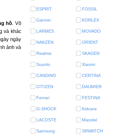
ESPRIT
FOSSIL
Garmin
KORLEX
ng hồ
. Võ
g và khác
LARMES
MOVADO
 ngày ngày
NAKZEN
ORIENT
ình ảnh và
Realme
SKAGEN
Suunto
Xiaomi
CANDINO
CERTINA
CITIZEN
DAUMIER
Ferrari
FESTINA
G-SHOCK
Kidcare
LACOSTE
Masstel
Samsung
SRWATCH