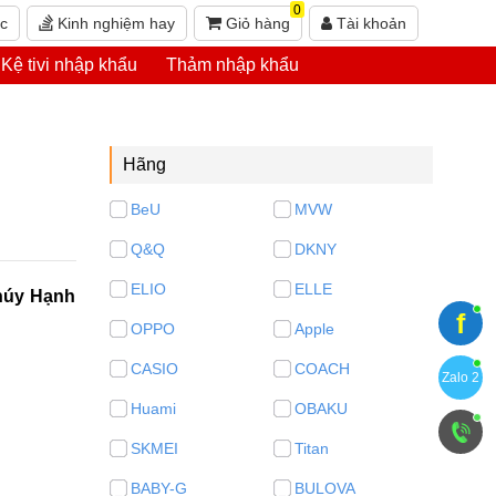
0
ức
Kinh nghiệm hay
Giỏ hàng
Tài khoản
Kệ tivi nhập khẩu
Thảm nhập khẩu
Hãng
BeU
MVW
Q&Q
DKNY
ELIO
ELLE
Thúy Hạnh
f
OPPO
Apple
CASIO
COACH
Zalo 2
Huami
OBAKU
SKMEI
Titan
BABY-G
BULOVA