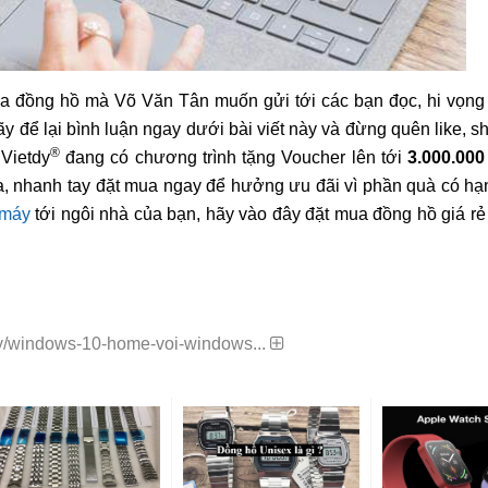
 mua đồng hồ mà Võ Văn Tân muốn gửi tới các bạn đọc, hi vọn
 để lại bình luận ngay dưới bài viết này và đừng quên like, s
®
 Vietdy
đang có chương trình tặng Voucher lên tới
3.000.00
, nhanh tay đặt mua ngay để hưởng ưu đãi vì phần quà có hạn
 máy
tới ngôi nhà của bạn, hãy vào đây đặt mua đồng hồ giá r
y/windows-10-home-voi-windows...