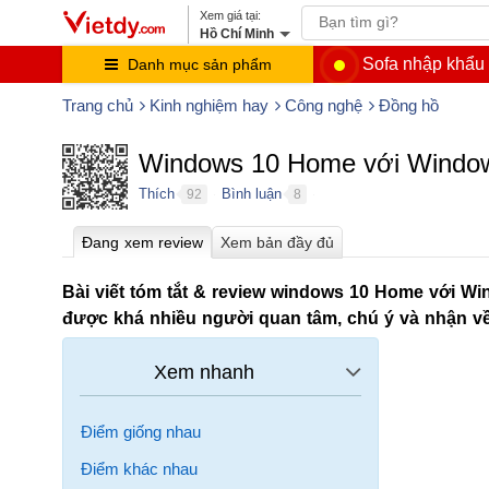
Hồ Chí Minh
Sofa nhập khẩu
Danh mục sản phẩm
Trang chủ
Kinh nghiệm hay
Công nghệ
Đồng hồ
Windows 10 Home với Windows
Thích
Bình luận
92
8
●
●
Bài viết tóm tắt & review windows 10 Home với W
được khá nhiều người quan tâm, chú ý và nhận về 
Điểm giống nhau
Điểm khác nhau