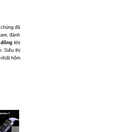
g chúng đã
hare, đánh
0 đồng
khi
. Siêu thị
ẻ nhất hôm