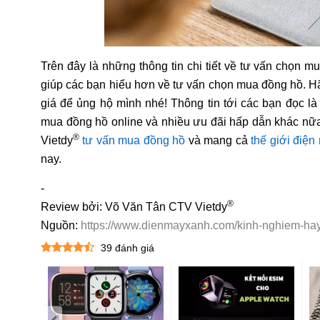
Trên đây là những thông tin chi tiết về tư vấn chọn
giúp các bạn hiểu hơn về tư vấn chọn mua đồng hồ. Hãy
giá để ủng hộ mình nhé! Thông tin tới các bạn đọc là
mua đồng hồ online và nhiều ưu đãi hấp dẫn khác nữa
®
Vietdy
tư vấn mua đồng hồ
và mang cả
thế giới điện
nay.
-
®
Review bởi: Võ Văn Tân CTV Vietdy
Nguồn:
https://www.dienmayxanh.com/kinh-nghiem-ha
39
đánh giá