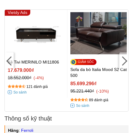
Vietdy Ads
Kệ Tivi MERINILO MI11806
Sofa da bò Italia Mood S2 Cat
17.679.000₫
500
18.552.000₫
-4%
85.699.296₫
121 đánh giá
95.221.440₫
-10%
89 đánh giá
Thông số kỹ thuật
Hãng
:
Ferroli