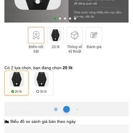
Điểm nổi
20 lít
Thông số
Đánh giá
bật
kỹ thuật
Có 2 lựa chọn, bạn đang chọn
20 lít
:
20 lít
30 lít
Hồ Chí Minh
2.890.000₫
Biểu đồ so sánh giá bán theo ngày