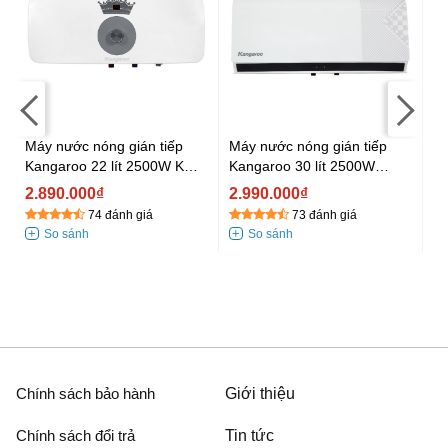
Máy nước nóng gián tiếp
Máy nước nóng gián tiếp
Má
O
Kangaroo 22 lít 2500W KG
Kangaroo 30 lít 2500W
At
73R2
KG79A3
2
2.890.000₫
2.990.000₫
3
74 đánh giá
73 đánh giá
Chính sách bảo hành
Giới thiệu
Chính sách đổi trả
Tin tức