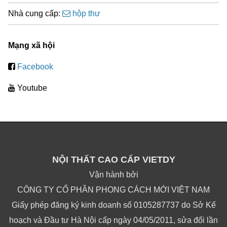
Nhà cung cấp:
hộp thư
Mạng xã hội
Facebook
Youtube
NỘI THẤT CAO CẤP VIETDY
Vận hành bởi
CÔNG TY CỔ PHẦN PHONG CÁCH MỚI VIỆT NAM
Giấy phép đăng ký kinh doanh số 0105287737 do Sở Kế
hoạch và Đầu tư Hà Nội cấp ngày 04/05/2011, sửa đổi lần