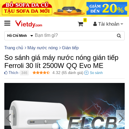
0
Tài khoản
Hồ Chí Minh
Trang chủ
Máy nước nóng
Gián tiếp
So sánh giá máy nước nóng gián tiếp
Ferroli 30 lít 2500W QQ Evo ME
4.32
Thích
(
65
đánh giá)
346
●