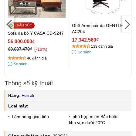
Ghế Armchair da GENTLE
AC204
c
Sofa da bò Ý CASA CD-9247
17.342.560₫
56.000.000₫
139 đánh giá
69.037.470₫
-18%
46 đánh giá
Thông số kỹ thuật
Hãng
:
Ferroli
Loại máy
:
Làm nóng gián tiếp
phù hợp miền Bắc hoặc
khu vực dưới 20°C
Công suất làm nóng
:
2500W