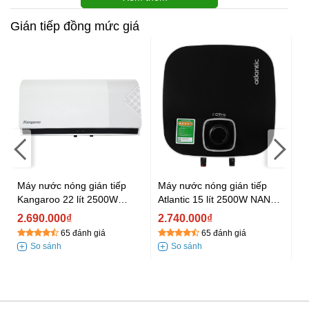
Gián tiếp đồng mức giá
Máy nước nóng gián tiếp
Máy nước nóng gián tiếp
Má
Kangaroo 22 lít 2500W
Atlantic 15 lít 2500W NANTO
At
KG79A2
PLUS SWH 15A M-N2
L
2.690.000₫
2.740.000₫
2
65 đánh giá
65 đánh giá