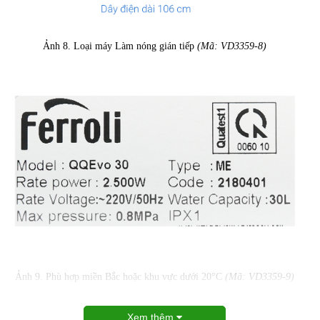
Ảnh 8. Loại máy Làm nóng gián tiếp
(Mã: VD3359-8)
Ảnh 9. Phù hợp miền Bắc hoặc khu vực dưới 20°C
(Mã: VD3359-9)
Xem thêm