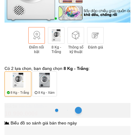
Điểm nổi
8 Kg -
Thông số
Đánh giá
bật
Trắng
kỹ thuật
Có 2 lựa chọn, bạn đang chọn
8 Kg - Trắng
:
8 Kg - Trắng
8 Kg - Xám
Hồ Chí Minh
10.990.000₫
Biểu đồ so sánh giá bán theo ngày