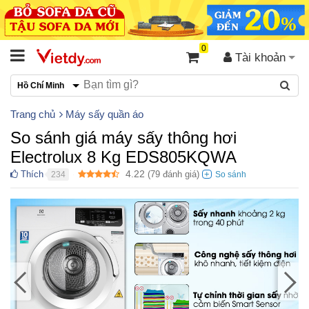
0
Tài khoản
Hồ Chí Minh
Trang chủ
Máy sấy quần áo
So sánh giá máy sấy thông hơi
Electrolux 8 Kg EDS805KQWA
4.22
Thích
(
79
đánh giá)
234
●