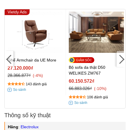
Vietdy Ads
Ghế Armchair da UE More
Bộ sofa da thật D50
27.120.000₫
WELIKES ZM767
28.366.877₫
-4%
60.150.572₫
143 đánh giá
66.883.026₫
-10%
106 đánh giá
Thông số kỹ thuật
Hãng
:
Electrolux