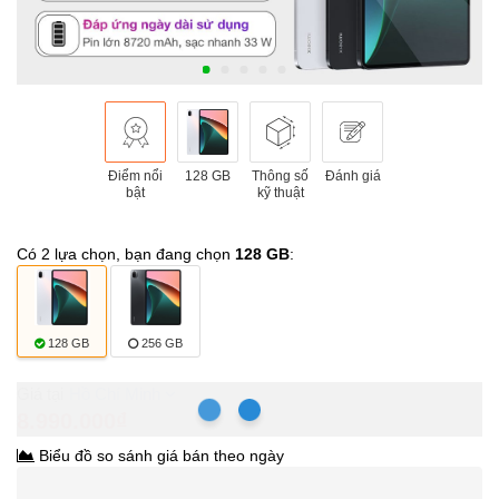
Điểm nổi
128 GB
Thông số
Đánh giá
bật
kỹ thuật
Có 2 lựa chọn, bạn đang chọn
128 GB
:
128 GB
256 GB
Hồ Chí Minh
8.990.000₫
Biểu đồ so sánh giá bán theo ngày