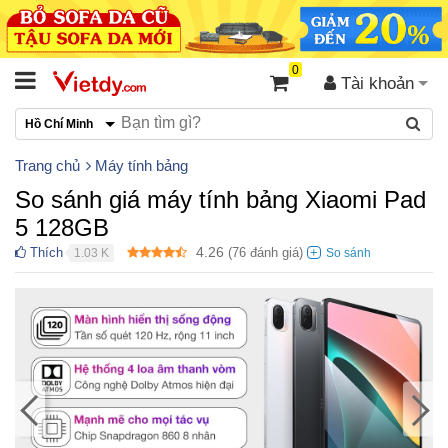
0
Tài khoản
Hồ Chí Minh
Trang chủ
Máy tính bảng
So sánh giá máy tính bảng Xiaomi Pad
5 128GB
4.26
Thích
(
76
đánh giá)
1.03 K
●