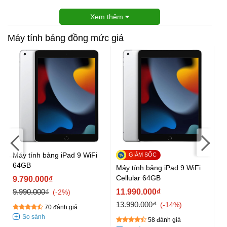
Xem thêm
Máy tính bảng đồng mức giá
Máy tính bảng iPad 9 WiFi
Má
64GB
Ga
Máy tính bảng iPad 9 WiFi
Cellular 64GB
9.790.000₫
1
9.990.000₫
11.990.000₫
12
-2%
13.990.000₫
-14%
70 đánh giá
58 đánh giá