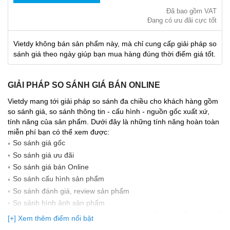
Đã bao gồm VAT
Đang có ưu đãi cực tốt
Vietdy không bán sản phẩm này, mà chỉ cung cấp giải pháp so
sánh giá theo ngày giúp bạn mua hàng đúng thời điểm giá tốt.
GIẢI PHÁP SO SÁNH GIÁ BÁN ONLINE
Vietdy mang tới giải pháp so sánh đa chiều cho khách hàng gồm
so sánh giá, so sánh thông tin - cấu hình - nguồn gốc xuất xứ,
tính năng của sản phẩm. Dưới đây là những tính năng hoàn toàn
miễn phí bạn có thể xem được:
So sánh giá gốc
So sánh giá ưu đãi
So sánh giá bán Online
So sánh cấu hình sản phẩm
So sánh đánh giá, review sản phẩm
So sảnh hình ảnh sản phẩm
(Bạn đang được xem so sánh giá, xem giá biến động Realtime 10
[+] Xem thêm điểm nổi bật
lần cập nhật gần nhất)