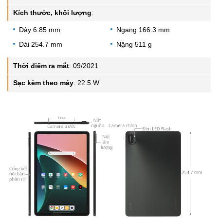
Kích thước, khối lượng
:
Dày 6.85 mm
Ngang 166.3 mm
Dài 254.7 mm
Nặng 511 g
Thời điểm ra mắt
:
09/2021
Sạc kèm theo máy
:
22.5 W