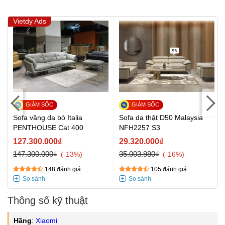
Vietdy Ads
Sofa văng da bò Italia
Sofa da thật D50 Malaysia
PENTHOUSE Cat 400
NFH2257 S3
127.300.000₫
29.320.000₫
147.300.000₫
35.003.980₫
-13%
-16%
148 đánh giá
105 đánh giá
Thông số kỹ thuật
Hãng
:
Xiaomi