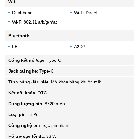
Wifi
:
Dual-band
Wi-Fi Direct
Wi-Fi 802.11 a/b/g/n/ac
Bluetooth
:
LE
A2DP
Cổng kết nối/sạc
:
Type-C
Jack tai nghe
:
Type-C
Tính năng đặc biệt
:
Mở khóa bằng khuôn mặt
Kết nối khác
:
OTG
Dung lượng pin
:
8720 mAh
Loại pin
:
Li-Po
Công nghệ pin
:
Sạc pin nhanh
Hỗ trợ sạc tối đa
:
33 W