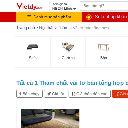
Hồ Chí Minh
Sofa nhập khẩu
Danh mục sản phẩm
Trang chủ
Nội thất
Thảm
Vải tơ bán tổng hợp
Sofa
Giường
Bàn
Tất cả
1
Thảm chất vải tơ bán tổng hợp 
Bán chạy
Giá tốt
Giá thấp đến cao
Giá 