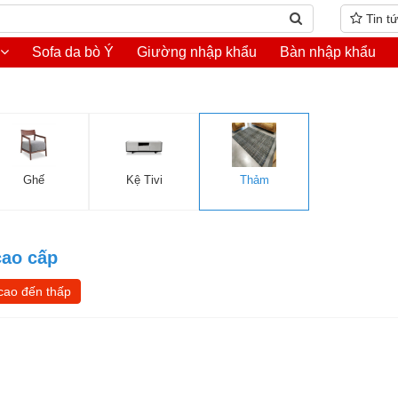
Tin t
Sofa da bò Ý
Giường nhập khẩu
Bàn nhập khẩu
Ghế
Kệ Tivi
Thảm
cao cấp
cao đến thấp