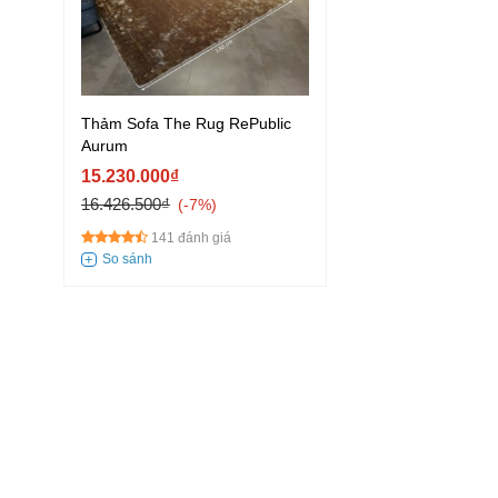
Thảm Sofa The Rug RePublic
Aurum
15.230.000₫
16.426.500₫
-7%
141 đánh giá