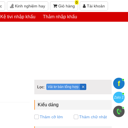
0
ức
Kinh nghiệm hay
Giỏ hàng
Tài khoản
Kệ tivi nhập khẩu
Thảm nhập khẩu
f
Lọc:
Vải tơ bán tổng hợp
Zalo 2
Kiểu dáng
Thảm cỡ lớn
Thảm chữ nhật