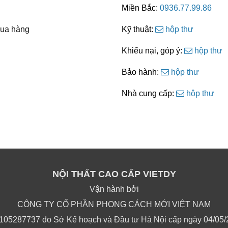
Miền Bắc:
0936.77.99.86
ua hàng
Kỹ thuật:
hộp thư
Khiếu nại, góp ý:
hộp thư
Bảo hành:
hộp thư
Nhà cung cấp:
hộp thư
NỘI THẤT CAO CẤP VIETDY
Vận hành bởi
CÔNG TY CỔ PHẦN PHONG CÁCH MỚI VIỆT NAM
105287737 do Sở Kế hoạch và Đầu tư Hà Nội cấp ngày 04/05/20