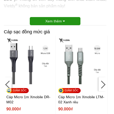
®
Vietdy
không bán sản phẩm này!
Xem thêm
Cáp sạc đồng mức giá
Cá
Sp
9
-
Cáp Micro 1m Xmobile DR-
Cáp Micro 1m Xmobile LTM-
M02
02 Xanh rêu
90.000₫
90.000₫