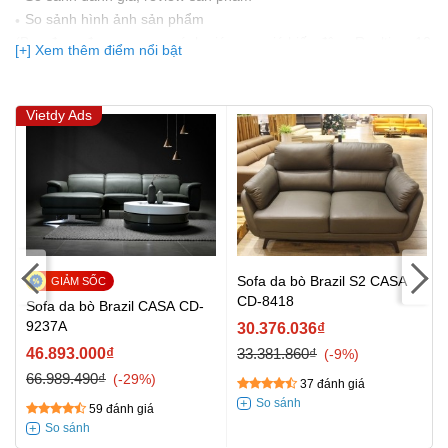
So sảnh hình ảnh sản phẩm
(Bạn đang được xem so sánh giá, xem giá biến động Realtime 10
[+] Xem thêm điểm nổi bật
lần cập nhật gần nhất)
Vietdy Ads
Sofa da bò Brazil S2 CASA
CD-8418
Sofa da bò Brazil CASA CD-
9237A
30.376.036₫
46.893.000₫
33.381.860₫
-9%
66.989.490₫
-29%
37 đánh giá
59 đánh giá