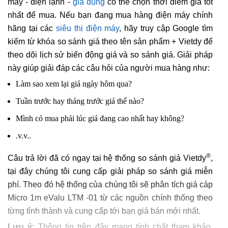
máy - điện lạnh -
gia dụng
có thể chọn thời điểm giá tốt
nhất để mua. Nếu bạn đang mua hàng điện máy chính
hãng tại các
siêu thị điện máy
, hãy truy cập Google tìm
kiếm từ khóa so sánh giá theo tên sản phẩm + Vietdy để
theo dõi lịch sử biến động giá và so sánh giá. Giải pháp
này giúp giải đáp các câu hỏi của người mua hàng như:
Làm sao xem lại giá ngày hôm qua?
Tuần trước hay tháng trước giá thế nào?
Mình có mua phải lúc giá đang cao nhất hay không?
.v.v..
®
Câu trả lời đã có ngay tại hệ thống so sánh giá Vietdy
,
tại đây chúng tôi cung cấp giải pháp so sánh giá miễn
phí. Theo đó hệ thống của chúng tôi sẽ phân tích giá cáp
Micro 1m eValu LTM -01 từ các nguồn chính thống theo
từng tỉnh thành và cung cấp tới bạn giá bán mới nhất.
Lưu ý:
Thông tin trên đây mang tính chất tham khảo,