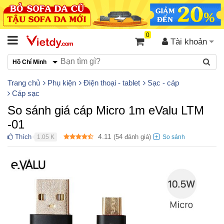
0
Tài khoản
Hồ Chí Minh
Trang chủ
Phụ kiện
Điện thoại - tablet
Sạc - cáp
Cáp sạc
So sánh giá cáp Micro 1m eValu LTM
-01
4.11
Thích
(
54
đánh giá)
1.05 K
●