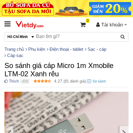
0
Tài khoản
Hồ Chí Minh
Trang chủ
Phụ kiện
Điện thoại - tablet
Sạc - cáp
Cáp sạc
So sánh giá cáp Micro 1m Xmobile
LTM-02 Xanh rêu
4.27
Thích
(
81
đánh giá)
459
●