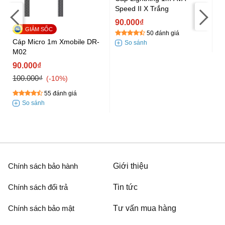
Speed II X Trắng
90.000₫
50 đánh giá
-
Cáp Micro 1m Xmobile DR-
Cá
M02
-0
90.000₫
9
100.000₫
10
-10%
55 đánh giá
Chính sách bảo hành
Giới thiệu
Chính sách đổi trả
Tin tức
Chính sách bảo mật
Tư vấn mua hàng