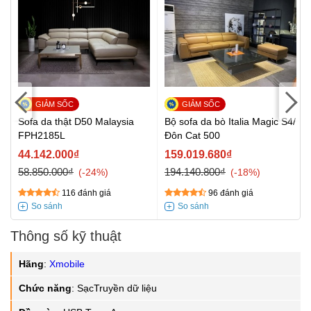
Sofa da thật D50 Malaysia
Bộ sofa da bò Italia Magic S4/
FPH2185L
Đôn Cat 500
44.142.000₫
159.019.680₫
58.850.000₫
194.140.800₫
-24%
-18%
116 đánh giá
96 đánh giá
Thông số kỹ thuật
Hãng
:
Xmobile
Chức năng
:
SạcTruyền dữ liệu