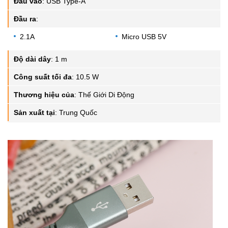
Đầu vào
:
USB Type-A
Đầu ra
:
2.1A
Micro USB 5V
Độ dài dây
:
1 m
Công suất tối đa
:
10.5 W
Thương hiệu của
:
Thế Giới Di Động
Sản xuất tại
:
Trung Quốc