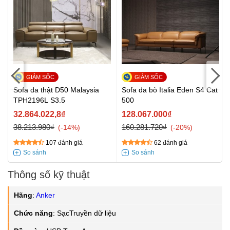
Sofa da thật D50 Malaysia
Sofa da bò Italia Eden S4 Cat
TPH2196L S3.5
500
32.864.022,8₫
128.067.000₫
38.213.980₫
160.281.720₫
-14%
-20%
107 đánh giá
62 đánh giá
Thông số kỹ thuật
Hãng
:
Anker
Chức năng
:
SạcTruyền dữ liệu