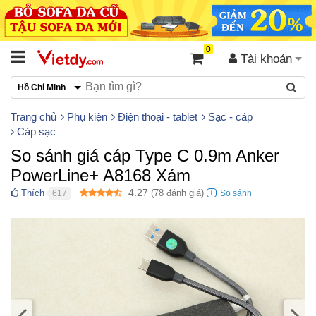
0
Tài khoản
Hồ Chí Minh
Trang chủ
Phụ kiện
Điện thoại - tablet
Sạc - cáp
Cáp sạc
So sánh giá cáp Type C 0.9m Anker
PowerLine+ A8168 Xám
4.27
Thích
(
78
đánh giá)
617
●