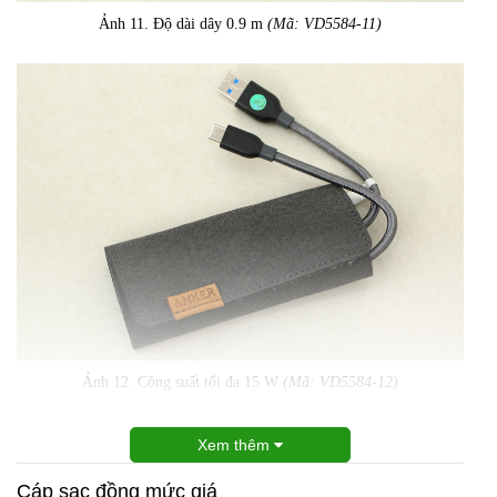
Ảnh 11. Độ dài dây 0.9 m
(Mã: VD5584-11)
Ảnh 12. Công suất tối đa 15 W
(Mã: VD5584-12)
Xem thêm
Cáp sạc đồng mức giá