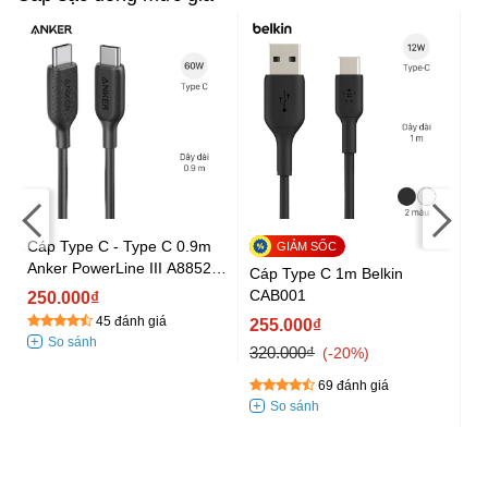
Cá
An
Cáp Type C - Type C 0.9m
2
Anker PowerLine III A8852
Cáp Type C 1m Belkin
33
Đen
CAB001
250.000₫
45 đánh giá
255.000₫
320.000₫
-20%
69 đánh giá