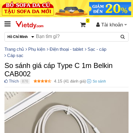
0
Tài khoản
Hồ Chí Minh
Trang chủ
Phụ kiện
Điện thoại - tablet
Sạc - cáp
Cáp sạc
So sánh giá cáp Type C 1m Belkin
CAB002
4.15
Thích
(
41
đánh giá)
876
●