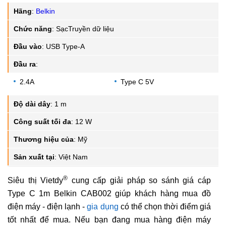
Hãng
:
Belkin
Chức năng
:
SạcTruyền dữ liệu
Đầu vào
:
USB Type-A
Đầu ra
:
2.4A
Type C 5V
Độ dài dây
:
1 m
Công suất tối đa
:
12 W
Thương hiệu của
:
Mỹ
Sản xuất tại
:
Việt Nam
®
Siêu thị Vietdy
cung cấp giải pháp so sánh giá cáp
Type C 1m Belkin CAB002 giúp khách hàng mua đồ
điện máy - điện lạnh -
gia dụng
có thể chọn thời điểm giá
tốt nhất để mua. Nếu bạn đang mua hàng điện máy