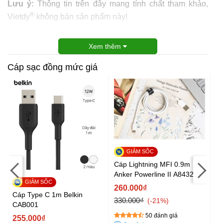
Lưu ý:
Thông tin trên đây mang tính chất tham khảo,
®
Vietdy
không bán sản phẩm này!
Xem thêm
Cáp sạc đồng mức giá
Cáp Lightning MFI 0.9m
Cá
Anker Powerline II A8432
An
X
260.000₫
2
Cáp Type C 1m Belkin
330.000₫
35
-21%
CAB001
50 đánh giá
255.000₫