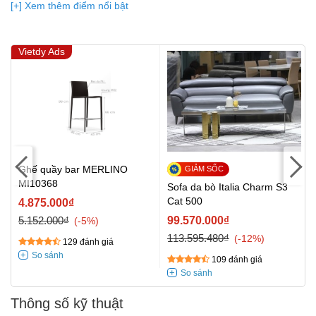
(Bạn đang được xem so sánh giá, xem giá biến động Realtime 10
[+] Xem thêm điểm nổi bật
lần cập nhật gần nhất)
Vietdy Ads
Ghế quầy bar MERLINO
MI10368
Sofa da bò Italia Charm S3
Cat 500
4.875.000₫
5.152.000₫
99.570.000₫
-5%
113.595.480₫
-12%
129 đánh giá
109 đánh giá
Thông số kỹ thuật