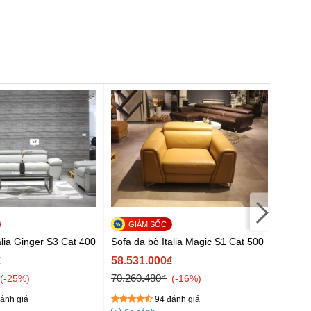
Bộ so
CD-92
alia Ginger S3 Cat 400
Sofa da bò Italia Magic S1 Cat 500
52.31
₫
58.531.000₫
57.01
70.260.480₫
-25%
-16%
ánh giá
94 đánh giá