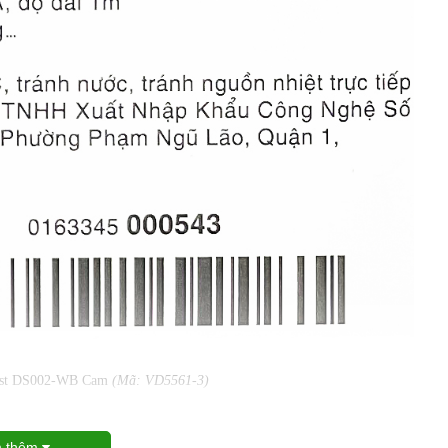
best DS002-WB Cam
(Mã: VD5561-3)
 thêm