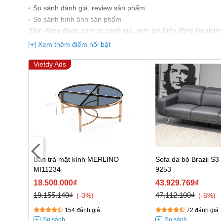
So sánh đánh giá, review sản phẩm
So sảnh hình ảnh sản phẩm
(Bạn đang được xem so sánh giá, xem giá biến động Realtim
nhất)
[+] Xem thêm điểm nổi bật
Vietdy Ads
Bàn trà mặt kính MERLINO
Sofa da bò Brazil S
MI11234
9253
18.500.000₫
43.929.769₫
19.155.140₫
47.112.100₫
-3%
-6%
154 đánh giá
72 đánh giá