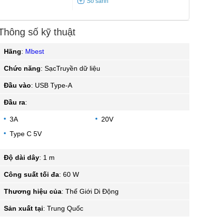
Thông số kỹ thuật
Hãng
:
Mbest
Chức năng
:
SạcTruyền dữ liệu
Đầu vào
:
USB Type-A
Đầu ra
:
3A
20V
Type C 5V
Độ dài dây
:
1 m
Công suất tối đa
:
60 W
Thương hiệu của
:
Thế Giới Di Động
Sản xuất tại
:
Trung Quốc