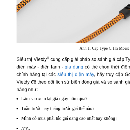
Ảnh 1. Cáp Type C 1m Mbe
®
Siêu thị Vietdy
cung cấp giải pháp so sánh giá cáp
điện máy - điện lạnh -
gia dụng
có thể chọn thời điể
chính hãng tại các
siêu thị điện máy
, hãy truy cập G
Vietdy để theo dõi lịch sử biến động giá và so sánh g
hàng như:
Làm sao xem lại giá ngày hôm qua?
Tuần trước hay tháng trước giá thế nào?
Mình có mua phải lúc giá đang cao nhất hay không?
.v.v..