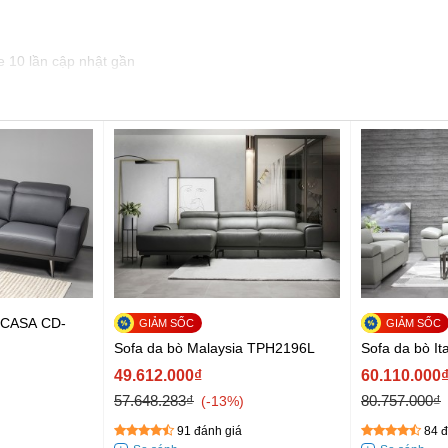
e 10 lần cập nhật gần
3 CASA CD-
Sofa da bò Malaysia TPH2196L
Sofa da bò It
49.612.000₫
60.110.000
57.648.283₫
80.757.000₫
-13%
91 đánh giá
84 đ