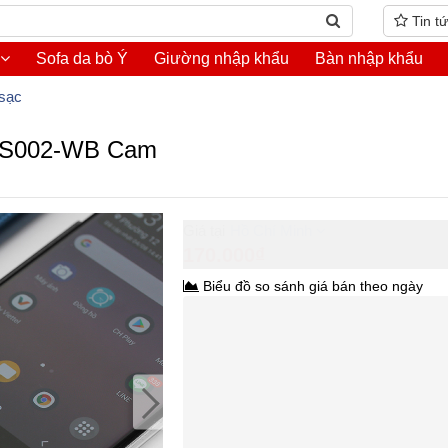
Tin t
Sofa da bò Ý
Giường nhập khẩu
Bàn nhập khẩu
sạc
 DS002-WB Cam
Hồ Chí Minh
170.000₫
Biểu đồ so sánh giá bán theo ngày