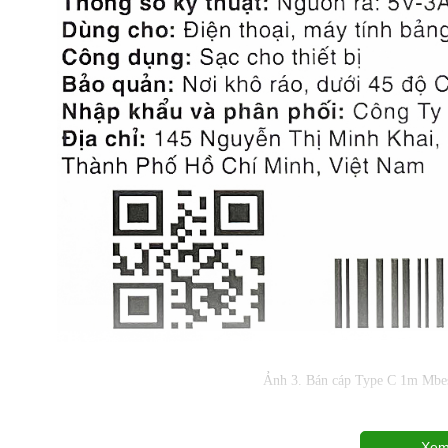
Ảnh 3. Bán cáp Type C 1m M
Xem