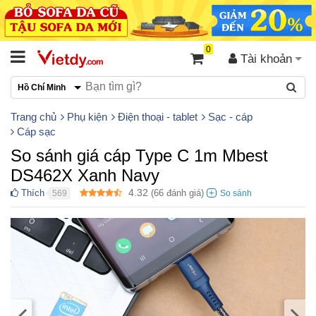
0
Tài khoản
Hồ Chí Minh
Trang chủ
Phụ kiện
Điện thoại - tablet
Sạc - cáp
Cáp sạc
So sánh giá cáp Type C 1m Mbest
DS462X Xanh Navy
4.32
Thích
(
66
đánh giá)
569
●