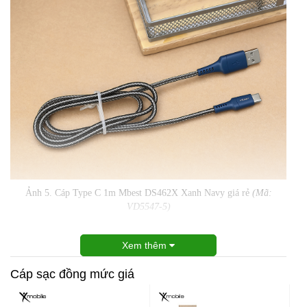
Ảnh 5. Cáp Type C 1m Mbest DS462X Xanh Navy giá rẻ
(Mã:
VD5547-5)
Xem thêm
Cáp sạc đồng mức giá