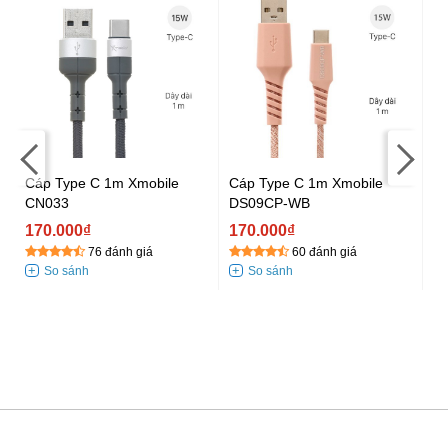
Cáp Type C 1m Xmobile
Cáp Type C 1m Xmobile
Cá
CN033
DS09CP-WB
D
170.000₫
170.000₫
1
76 đánh giá
60 đánh giá