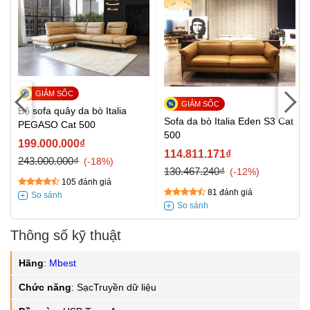
Bộ sofa quây da bò Italia
Sofa da bò Italia Eden S3 Cat
PEGASO Cat 500
500
199.000.000₫
114.811.171₫
243.000.000₫
-18%
130.467.240₫
-12%
105 đánh giá
81 đánh giá
Thông số kỹ thuật
Hãng
:
Mbest
Chức năng
:
SạcTruyền dữ liệu