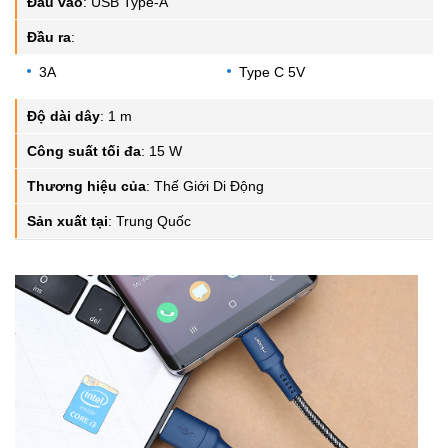
Đầu vào
:
USB Type-A
Đầu ra
:
3A
Type C 5V
Độ dài dây
:
1 m
Công suất tối đa
:
15 W
Thương hiệu của
:
Thế Giới Di Động
Sản xuất tại
:
Trung Quốc