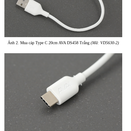
Ảnh 2. Mua cáp Type C 20cm AVA DS458 Trắng
(Mã: VD5630-2)