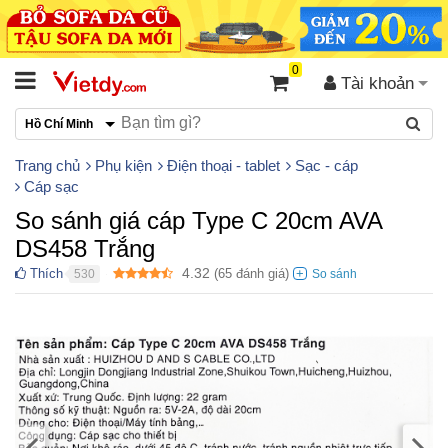
0
Tài khoản
Hồ Chí Minh
Trang chủ
Phụ kiện
Điện thoại - tablet
Sạc - cáp
Cáp sạc
So sánh giá cáp Type C 20cm AVA
DS458 Trắng
4.32
Thích
(
65
đánh giá)
530
●