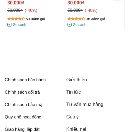
30.000₫
30.000₫
Cá
50.000₫
50.000₫
-40%
-40%
L
53 đánh giá
38 đánh giá
3
50
Chính sách bảo hành
Giới thiệu
Chính sách đổi trả
Tin tức
Chính sách bảo mật
Tư vấn mua hàng
Quy chế hoạt động
Góp ý
Giao hàng, lắp đặt
Khiếu nại