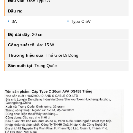
Đầu vào
:
USB Type-A
Đầu ra
:
3A
Type C 5V
Độ dài dây
:
20 cm
Công suất tối đa
:
15 W
Thương hiệu của
:
Thế Giới Di Động
Sản xuất tại
:
Trung Quốc