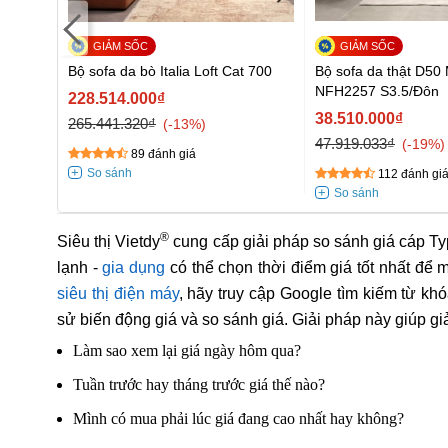
Bộ sofa da bò Italia Loft Cat 700
Bộ sofa da thật D50 
NFH2257 S3.5/Đôn
228.514.000₫
38.510.000₫
265.441.320₫
-13%
47.919.033₫
-19%
89 đánh giá
112 đánh gi
®
Siêu thị Vietdy
cung cấp giải pháp so sánh giá cáp T
lạnh -
gia dụng
có thể chọn thời điểm giá tốt nhất để
siêu thị điện máy
, hãy truy cập Google tìm kiếm từ khó
sử biến động giá và so sánh giá. Giải pháp này giúp g
Làm sao xem lại giá ngày hôm qua?
Tuần trước hay tháng trước giá thế nào?
Mình có mua phải lúc giá đang cao nhất hay không?