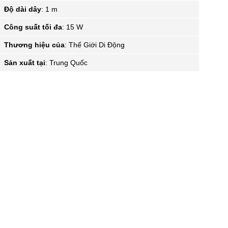
Độ dài dây
:
1 m
Công suất tối đa
:
15 W
Thương hiệu của
:
Thế Giới Di Động
Sản xuất tại
:
Trung Quốc
p Type C 1m
Cáp Type-C 2 m
est DS462G-WB
Mbest DS463-WB
Cáp Type-C 2 m
ám
Đen
AUKEY CB-CD3 Đen
0.000₫
150.000₫
69 đánh giá
62 đánh giá
150.000₫