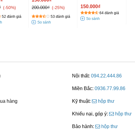
ám
Trắng
150.000₫
₫
200.000₫
-50%
-25%
64 đánh giá
52 đánh giá
53 đánh giá
u
Nội thất:
094.22.444.86
Miền Bắc:
0936.77.99.86
ua hàng
Kỹ thuật:
hộp thư
Khiếu nại, góp ý:
hộp thư
Bảo hành:
hộp thư