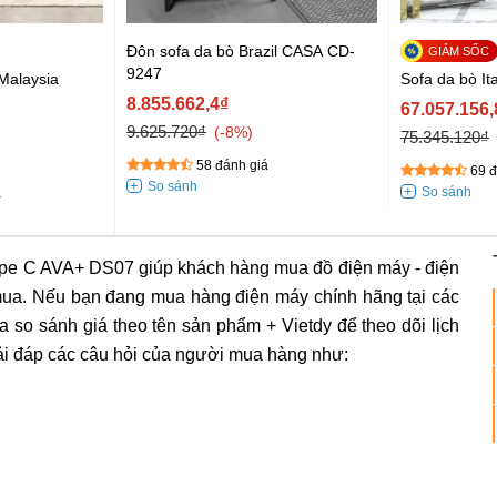
Đôn sofa da bò Brazil CASA CD-
9247
Malaysia
Sofa da bò It
8.855.662,4₫
67.057.156,
9.625.720₫
-8%
75.345.120₫
58 đánh giá
69 đ
á
ype C AVA+ DS07 giúp khách hàng mua đồ điện máy - điện
 mua. Nếu bạn đang mua hàng điện máy chính hãng tại các
a so sánh giá theo tên sản phẩm + Vietdy để theo dõi lịch
iải đáp các câu hỏi của người mua hàng như: