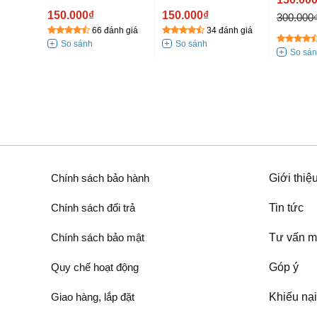
E123 X
076X
150.000₫
150.000₫
300.000
66 đánh giá
34 đánh giá
0%
nh giá
Chính sách bảo hành
Giới thiệ
Chính sách đổi trả
Tin tức
Chính sách bảo mật
Tư vấn m
Quy chế hoạt động
Góp ý
Giao hàng, lắp đặt
Khiếu nại