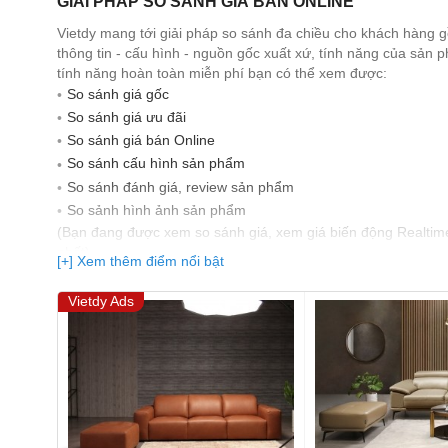
GIẢI PHÁP SO SÁNH GIÁ BÁN ONLINE
Vietdy mang tới giải pháp so sánh đa chiều cho khách hàng 
thông tin - cấu hình - nguồn gốc xuất xứ, tính năng của sản
tính năng hoàn toàn miễn phí bạn có thể xem được:
So sánh giá gốc
So sánh giá ưu đãi
So sánh giá bán Online
So sánh cấu hình sản phẩm
So sánh đánh giá, review sản phẩm
So sảnh hình ảnh sản phẩm
(Bạn đang được xem so sánh giá, xem giá biến động Realtim
nhất)
[+] Xem thêm điểm nổi bật
Vietdy Ads