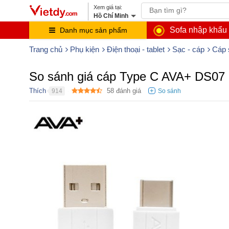
Hồ Chí Minh
Sofa nhập khẩu
Danh mục sản phẩm
Trang chủ
Phụ kiện
Điện thoại - tablet
Sạc - cáp
Cáp 
So sánh giá cáp Type C AVA+ DS07
Thích
58
đánh giá
914
●