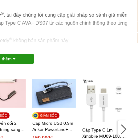
®
y
, tại đây chúng tôi cung cấp giải pháp so sánh giá miễn
 cáp Type C AVA+ DS07 từ các nguồn chính thống theo từng
®
ietdy
không bán sản phẩm này!
 thêm
Cá
Mb
ển đổi 2
Cáp Micro USB 0.9m
X
htning sang
Anker PowerLine+
Cáp Type C 1m
15
mobile TS-
A8142
Xmobile MU09-1000X
0₫
150.000₫