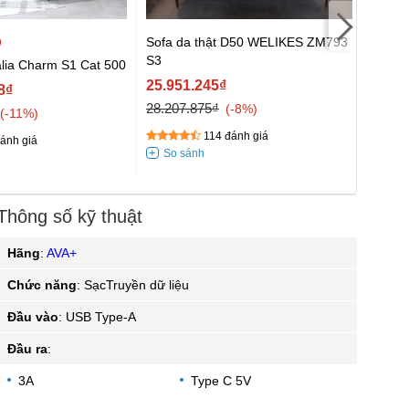
Sofa da thật D50 WELIKES ZM793
Đôn s
S3
alia Charm S1 Cat 500
9.450
25.951.245₫
8₫
10.38
28.207.875₫
-8%
-11%
114 đánh giá
ánh giá
Thông số kỹ thuật
Hãng
:
AVA+
Chức năng
:
SạcTruyền dữ liệu
Đầu vào
:
USB Type-A
Đầu ra
:
3A
Type C 5V