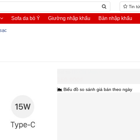
Tin t
Sofa da bò Ý
Giường nhập khẩu
Bàn nhập khẩu
sạc
Hồ Chí Minh
150.000₫
Biểu đồ so sánh giá bán theo ngày