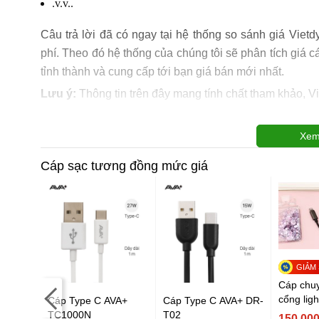
.v.v..
Câu trả lời đã có ngay tại hệ thống so sánh giá Vietd
phí. Theo đó hệ thống của chúng tôi sẽ phân tích giá
tỉnh thành và cung cấp tới bạn giá bán mới nhất.
Lưu ý:
Thông tin trên đây mang tính chất tham khảo, V
Xem
Cáp sạc tương đồng mức giá
Cáp chuy
cổng lig
Cáp Type C AVA+
Cáp Type C AVA+ DR-
3.5mm X
TC1000N
T02
Type C
150.00