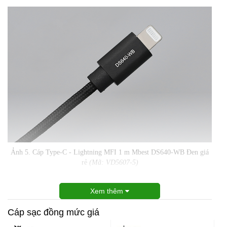
Ảnh 5. Cáp Type-C - Lightning MFI 1 m Mbest DS640-WB Đen giá
rẻ
(Mã: VD5607-5)
Xem thêm
Cáp sạc đồng mức giá