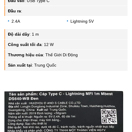
Đầu vào
:
USB Type C
Đầu ra
:
2.4A
Lightning 5V
Độ dài dây
:
1 m
Công suất tối đa
:
12 W
Thương hiệu của
:
Thế Giới Di Động
Sản xuất tại
:
Trung Quốc