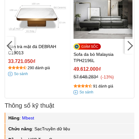
t
Bàn trà mặt đá DEBRAH
C19013
Sofa da bò Malaysia
TPH2196L
33.721.050₫
290 đánh giá
49.612.000₫
57.648.283₫
-13%
91 đánh giá
Thông số kỹ thuật
Hãng
:
Mbest
Chức năng
:
SạcTruyền dữ liệu