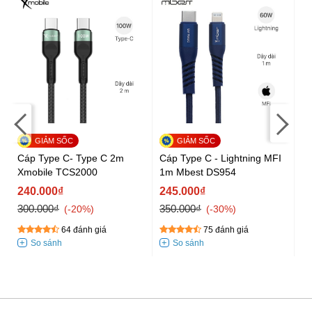
Cáp Type C- Type C 2m
Cáp Type C - Lightning MFI
Cá
Xmobile TCS2000
1m Mbest DS954
2
R
240.000₫
245.000₫
2
300.000₫
350.000₫
35
-20%
-30%
64 đánh giá
75 đánh giá