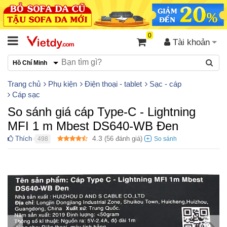
0
Tài khoản
Hồ Chí Minh
Trang chủ
Phụ kiện
Điện thoại - tablet
Sạc - cáp
Cáp sạc
So sánh giá cáp Type-C - Lightning
MFI 1 m Mbest DS640-WB Đen
4.3
Thích
(
56
đánh giá)
498
●