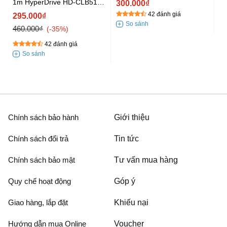
1m HyperDrive HD-CLB513
1
300.000₫
Đen
42 đánh giá
295.000₫
3
460.000₫
45
-35%
42 đánh giá
Chính sách bảo hành
Giới thiệu
Chính sách đổi trả
Tin tức
Chính sách bảo mật
Tư vấn mua hàng
Quy chế hoạt động
Góp ý
Giao hàng, lắp đặt
Khiếu nại
Hướng dẫn mua Online
Voucher