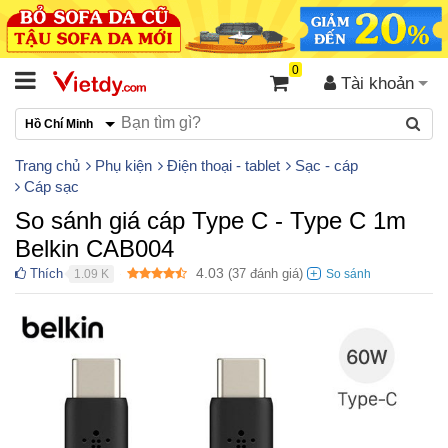
0
Tài khoản
Hồ Chí Minh
Trang chủ
Phụ kiện
Điện thoại - tablet
Sạc - cáp
Cáp sạc
So sánh giá cáp Type C - Type C 1m
Belkin CAB004
4.03
Thích
(
37
đánh giá)
1.09 K
●