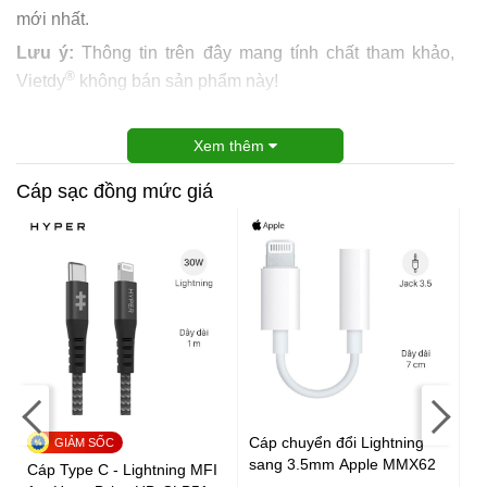
mới nhất.
Lưu ý:
Thông tin trên đây mang tính chất tham khảo,
®
Vietdy
không bán sản phẩm này!
Xem thêm
Cáp sạc đồng mức giá
2
Cáp chuyển đổi Lightning
sang 3.5mm Apple MMX62
Cáp Type C - Lightning MFI
Cá