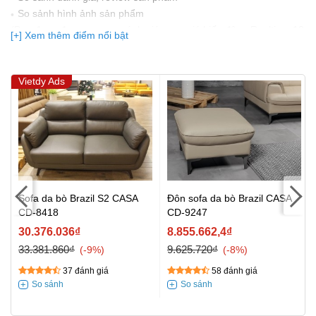
So sảnh hình ảnh sản phẩm
(Bạn đang được xem so sánh giá, xem giá biến động Realtime 10
[+] Xem thêm điểm nổi bật
lần cập nhật gần nhất)
Vietdy Ads
Sofa da bò Brazil S2 CASA
Đôn sofa da bò Brazil CASA
CD-8418
CD-9247
30.376.036₫
8.855.662,4₫
33.381.860₫
9.625.720₫
-9%
-8%
37 đánh giá
58 đánh giá