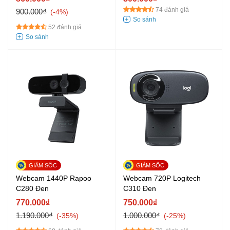
74 đánh giá
900.000₫
-4%
52 đánh giá
Webcam 1440P Rapoo
Webcam 720P Logitech
C280 Đen
C310 Đen
770.000₫
750.000₫
1.190.000₫
1.000.000₫
-35%
-25%