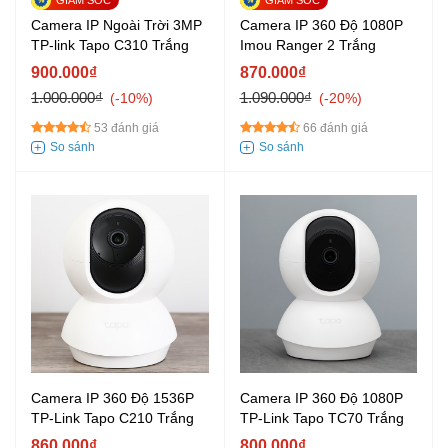
Camera IP Ngoài Trời 3MP
Camera IP 360 Độ 1080P
TP-link Tapo C310 Trắng
Imou Ranger 2 Trắng
900.000₫
870.000₫
1.000.000₫
1.090.000₫
-10%
-20%
53 đánh giá
66 đánh giá
Camera IP 360 Độ 1536P
Camera IP 360 Độ 1080P
TP-Link Tapo C210 Trắng
TP-Link Tapo TC70 Trắng
860.000₫
800.000₫