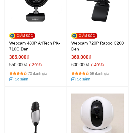
Webcam 480P A4Tech PK-
Webcam 720P Rapoo C200
710G Đen
Đen
385.000₫
360.000₫
550.000₫
600.000₫
-30%
-40%
73 đánh giá
59 đánh giá