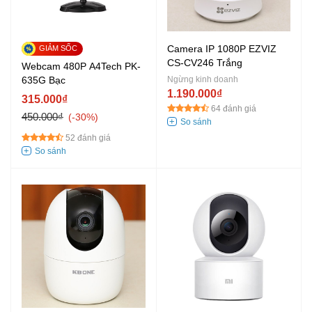
Camera IP 1080P EZVIZ
CS-CV246 Trắng
Webcam 480P A4Tech PK-
635G Bạc
Ngừng kinh doanh
1.190.000₫
315.000₫
64 đánh giá
450.000₫
-30%
52 đánh giá