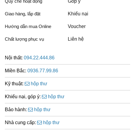
Quy chế hoạt động
Góp ý
Giao hàng, lắp đặt
Khiếu nại
Hướng dẫn mua Online
Voucher
Chất lượng phục vụ
Liên hệ
Nội thất:
094.22.444.86
Miền Bắc:
0936.77.99.86
Kỹ thuật:
hộp thư
Khiếu nại, góp ý:
hộp thư
Bảo hành:
hộp thư
Nhà cung cấp:
hộp thư