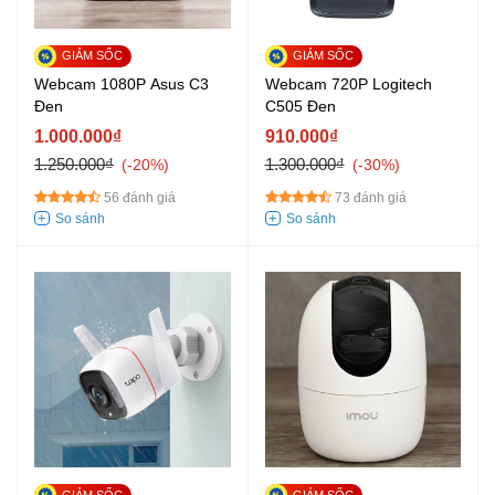
Webcam 1080P Asus C3
Webcam 720P Logitech
Đen
C505 Đen
1.000.000₫
910.000₫
1.250.000₫
1.300.000₫
-20%
-30%
56 đánh giá
73 đánh giá