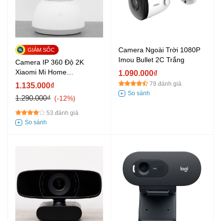
Camera Ngoài Trời 1080P
Imou Bullet 2C Trắng
Camera IP 360 Độ 2K
Xiaomi Mi Home
1.090.000₫
BHR4457GL Trắng
79 đánh giá
1.135.000₫
1.290.000₫
-12%
53 đánh giá