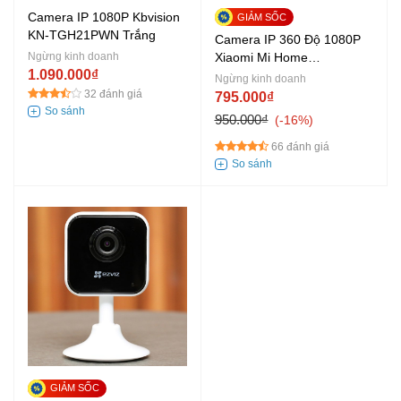
Camera IP 1080P Kbvision
KN-TGH21PWN Trắng
Camera IP 360 Độ 1080P
Ngừng kinh doanh
Xiaomi Mi Home
1.090.000₫
BHR4885GL Trắng
Ngừng kinh doanh
32 đánh giá
795.000₫
950.000₫
-16%
66 đánh giá