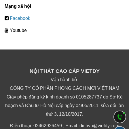
Mạng xã hội
Facebook
Youtube
NỘI THẤT CAO CẤP VIETDY
Vận hành bởi
CÔNG TY CỔ PHẦN PHONG CÁCH MỚI VIỆT NAM
Giấy phép đăng ký kinh doanh số 0105287737 do Sở Kế
hoạch và Đầu tư Hà Nội cấp ngày 04/05/2011, sửa đổi lần
thứ 3, 12/10/2017.
Điện thoại: 02462926459 , Email: dichvu@vietdy.com