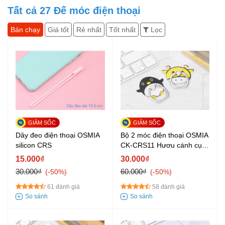
Tất cả
27
Đế móc điện thoại
Bán chạy
Giá tốt
Rẻ nhất
Tốt nhất
Lọc
Bộ 2 móc điện thoại OSMIA
Dây đeo điện thoại OSMIA
CK-CRS11 Hươu cánh cụt
silicon CRS
vàng
30.000₫
15.000₫
60.000₫
30.000₫
-50%
-50%
58 đánh giá
61 đánh giá