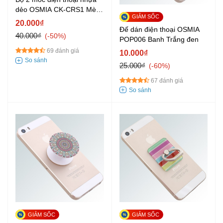
dẻo OSMIA CK-CRS1 Mèo
Hoa Đen
20.000₫
Đế dán điện thoại OSMIA
40.000₫
-50%
POP006 Banh Trắng đen
69 đánh giá
10.000₫
25.000₫
-60%
67 đánh giá