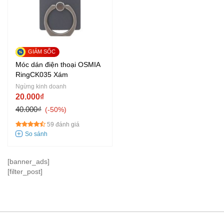
Móc dán điện thoại OSMIA
RingCK035 Xám
Ngừng kinh doanh
20.000₫
40.000₫
-50%
59 đánh giá
[banner_ads]
[filter_post]