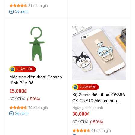
81 đánh giá
Móc treo điện thoại Cosano
Hình Búp Bê
15.000₫
Bộ 2 móc điện thoại OSMIA
30.000₫
-50%
CK-CRS10 Mèo cá heo
xanh
79 đánh giá
Ngừng kinh doanh
30.000₫
60.000₫
-50%
61 đánh giá