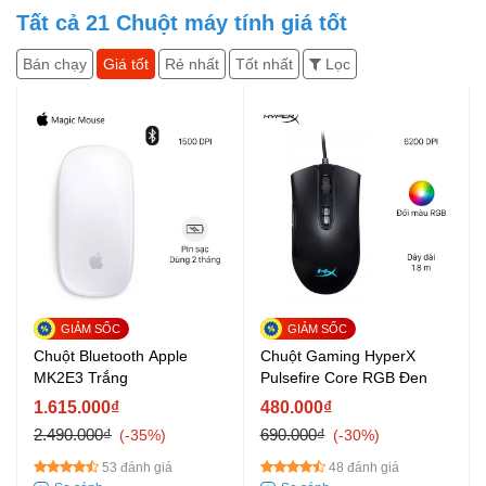
Tất cả
21
Chuột máy tính giá tốt
Bán chạy
Giá tốt
Rẻ nhất
Tốt nhất
Lọc
Chuột Bluetooth Apple
Chuột Gaming HyperX
MK2E3 Trắng
Pulsefire Core RGB Đen
1.615.000₫
480.000₫
2.490.000₫
690.000₫
-35%
-30%
53 đánh giá
48 đánh giá