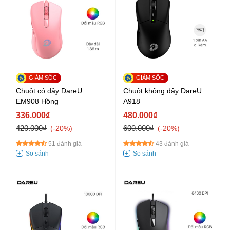
Chuột có dây DareU
Chuột không dây DareU
EM908 Hồng
A918
336.000₫
480.000₫
420.000₫
600.000₫
-20%
-20%
51 đánh giá
43 đánh giá