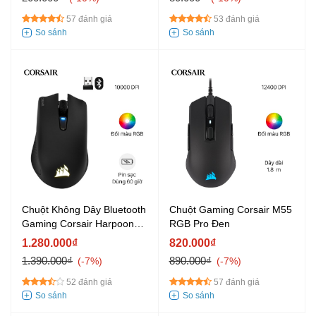
57 đánh giá
53 đánh giá
Chuột Không Dây Bluetooth
Chuột Gaming Corsair M55
Gaming Corsair Harpoon
RGB Pro Đen
RGB Đen
1.280.000₫
820.000₫
1.390.000₫
890.000₫
-7%
-7%
52 đánh giá
57 đánh giá