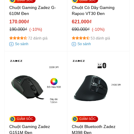
Chuột Gaming Zadez G-
Chuột Có Dây Gaming
610M Đen
Rapoo VT30 Đen
170.000₫
621.000₫
190.000₫
690.000₫
-10%
-10%
72 đánh giá
53 đánh giá
Chuột Gaming Zadez
Chuột Bluetooth Zadez
G151M Đen
M398 Đen