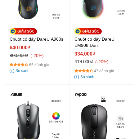
Chuột có dây DareU A960s
Chuột có dây DareU
EM908 Đen
640.000₫
334.000₫
800.000₫
-20%
419.000₫
-20%
65 đánh giá
47 đánh giá