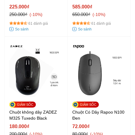
225.000₫
585.000₫
250.000₫
650.000₫
-10%
-10%
61 đánh giá
61 đánh giá
Chuột không dây ZADEZ
Chuột Có Dây Rapoo N100
M325 Tuxedo Black
Đen
180.000₫
72.000₫
200.000₫
80.000₫
-10%
-10%