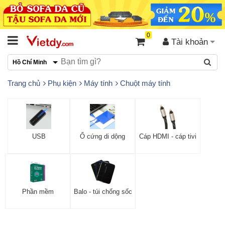
0
Tài khoản
Hồ Chí Minh
Trang chủ
Phụ kiện
Máy tính
Chuột máy tính
USB
Ổ cứng di dộng
Cáp HDMI - cáp tivi
Phần mềm
Balo - túi chống sốc