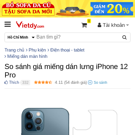
0
Tài khoản
Hồ Chí Minh
Trang chủ
Phụ kiện
Điện thoại - tablet
Miếng dán màn hình
So sánh giá miếng dán lưng iPhone 12
Pro
4.11
Thích
(
54
đánh giá)
332
●