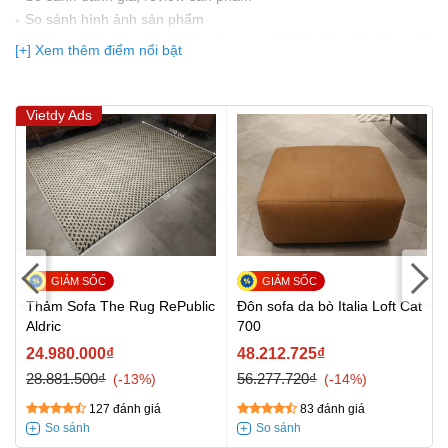
So sảnh hình ảnh sản phẩm
(Bạn đang được xem so sánh giá, xem giá biến động Realtime 10
[+] Xem thêm điểm nổi bật
lần cập nhật gần nhất)
Vietdy Ads
Thảm Sofa The Rug RePublic
Đôn sofa da bò Italia Loft Cat
Aldric
700
24.980.000₫
48.212.725₫
28.881.500₫
56.277.720₫
-13%
-14%
127 đánh giá
83 đánh giá