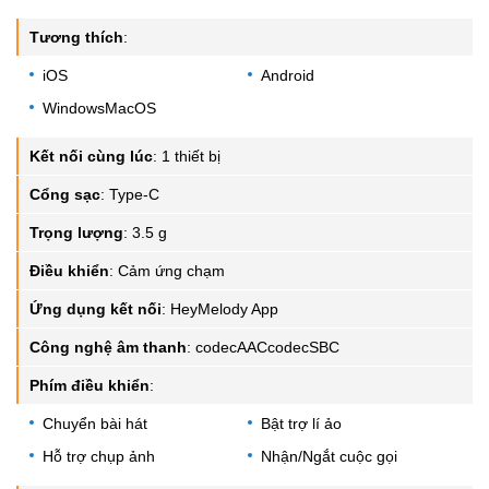
Tương thích
:
iOS
Android
WindowsMacOS
Kết nối cùng lúc
:
1 thiết bị
Cổng sạc
:
Type-C
Trọng lượng
:
3.5 g
Điều khiển
:
Cảm ứng chạm
Ứng dụng kết nối
:
HeyMelody App
Công nghệ âm thanh
:
codecAACcodecSBC
Phím điều khiển
:
Chuyển bài hát
Bật trợ lí ảo
Hỗ trợ chụp ảnh
Nhận/Ngắt cuộc gọi