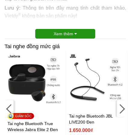
Lưu ý:
Thông tin trên đây mang tính chất tham khảo,
®
Vietdy
không bán sản phẩm này!
Xem thêm
Tai nghe đồng mức giá
Tai nghe Bluetooth JBL
LIVE200 Đen
Tai nghe Bluetooth True
Ta
Wireless Jabra Elite 2 Đen
Wi
1.650.000₫