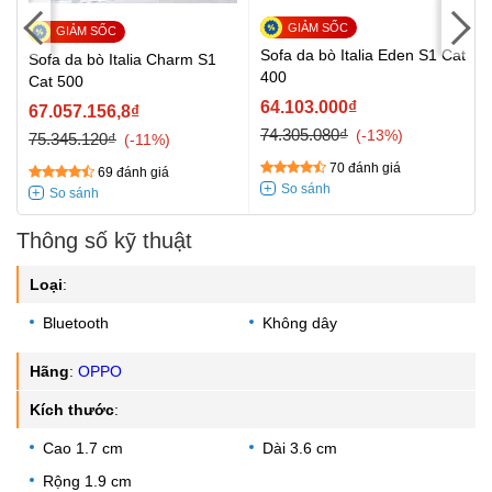
Sofa da bò Italia Eden S1 Cat
Sofa da bò Italia Charm S1
400
Cat 500
64.103.000₫
67.057.156,8₫
74.305.080₫
-13%
75.345.120₫
-11%
70 đánh giá
69 đánh giá
Thông số kỹ thuật
Loại
:
Bluetooth
Không dây
Hãng
:
OPPO
Kích thước
:
Cao 1.7 cm
Dài 3.6 cm
Rộng 1.9 cm