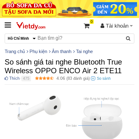
0
Tài khoản
Hồ Chí Minh
Trang chủ
Phụ kiện
Âm thanh
Tai nghe
So sánh giá tai nghe Bluetooth True
Wireless OPPO ENCO Air 2 ETE11
4.06
Thích
(
83
đánh giá)
475
●