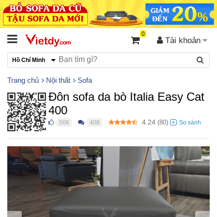
0
Tài khoản
Hồ Chí Minh
Trang chủ
Nội thất
Sofa
Đôn sofa da bò Italia Easy Cat
400
4.24
(
80
)
506
408
●
●