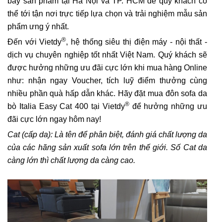
bày sản phẩm tại Hà Nội và TP. HCM để quý khách có
thể tới tận nơi trực tiếp lựa chọn và trải nghiệm mẫu sản
phẩm ưng ý nhất.
®
Đến với Vietdy
, hệ thống siêu thị điện máy - nội thất -
dịch vụ chuyên nghiệp tốt nhất Việt Nam. Quý khách sẽ
được hưởng những ưu đãi cực lớn khi mua hàng Online
như: nhận ngay Voucher, tích luỹ điểm thưởng cùng
nhiều phần quà hấp dẫn khác. Hãy đặt mua đôn sofa da
®
bò Italia Easy Cat 400 tại Vietdy
để hưởng những ưu
đãi cực lớn ngay hôm nay!
Cat (cấp da): Là tên để phân biệt, đánh giá chất lượng da
của các hãng sản xuất sofa lớn trên thế giới. Số Cat da
càng lớn thì chất lượng da càng cao.