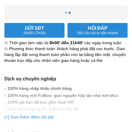
GỬI SĐT
HỎI ĐÁP
(8h00-17h30)
Gửi câu hỏi tư vấn nhanh
✩ Thời gian làm việc từ
8h00' đến 21h00'
các ngày trong tuần.
✩ Phương thức thanh toán: khách hàng phải đặt cọc trước. Giao
hàng lắp đặt xong thanh toán phần còn lại bằng tiền mặt, chuyển
khoản trực tiếp cho nhân viên giao hàng hoặc cà thẻ
Dịch vụ chuyên nghiệp
100% hàng nhập khẩu chính hãng.
100% hàng mới Fullbox, giao nguyên hộp tận nhà mới khui.
100% giá bán đã bao gồm thuế VAT.
Giao hàng toàn quốc, miễn phí lắp đặt.
Có đầy đủ giấy tờ nhập khẩu: Bill nhập khẩu, CO, CQ, Parking
[+] Xem thêm điểm nổi bật
list...
Cam kết 100% hàng chính hãng, bảo hành trên 63 tỉnh thành,