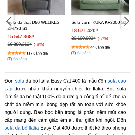
Sofa da thật D50 WELIKES
Sofa vải nỉ KUKA KF2050 S2
ZM793 S1
18.671.420₫
15.547.368₫
20.100.000₫
-7%
16.899.313₫
-8%
44 đánh giá
117 đánh giá
Đôn
sofa
da bò Italia Easy Cat 400 là mẫu đôn
sofa cao
cấp
được nhập khẩu nguyên chiếc từ Italia. Bọc sofa
làm từ da bò thật 100% đã được gia công tỉ mỉ để cho ra
chất da mềm mịn, bóng đẹp rất an toàn với sức khỏe
người dùng. Bao bọc bên trong là phần nệm mút cao
cấp mang đến cảm giác êm ái, thư giãn khi ngồi. Đôn
sofa da bò Italia
Easy Cat 400 được thiết kế theo phong