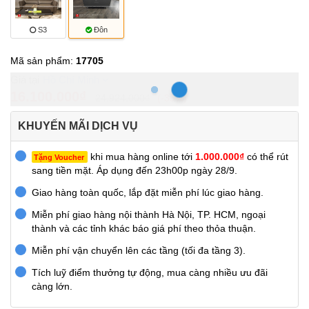
S3
Đôn
Mã sản phẩm:
17705
Hồ Chí Minh
16.100.000₫
24.924.000₫
-35%
KHUYẾN MÃI DỊCH VỤ
khi mua hàng online tới
1.000.000₫
có thể rút
Tặng Voucher
sang tiền mặt. Áp dụng đến 23h00p ngày 28/9.
Giao hàng toàn quốc, lắp đặt miễn phí lúc giao hàng.
Miễn phí giao hàng nội thành Hà Nội, TP. HCM, ngoại
thành và các tỉnh khác báo giá phí theo thỏa thuận.
Miễn phí vận chuyển lên các tầng (tối đa tầng 3).
Tích luỹ điểm thưởng tự động, mua càng nhiều ưu đãi
càng lớn.