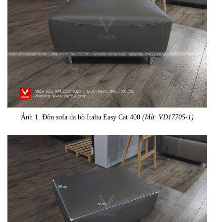
Ảnh 1. Đôn sofa da bò Italia Easy Cat 400
(Mã: VD17705-1)