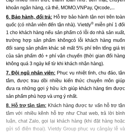
khoản ngân hàng, cà thẻ, MOMO,VNPay, Qrcode,...
6. Bảo hành, đổi trả:
Hỗ trợ bảo hành tận nơi trên toàn
®
quốc (có nhân viên đến tận nhà). Vietdy
miễn phí 1 đổi
1 cho khách hàng nếu sản phẩm có lỗi do nhà sản xuất,
trường hợp sản phẩm khôngcó lỗi khách hàng muốn
đổi sang sản phẩm khác sẽ mất 5% phí trên tổng giá trị
của sản phẩm đó + phí vận chuyển (thời gian đổi hàng
không quá 3 ngày kể từ khi khách nhận hàng).
7. Đội ngũ nhân viên:
Phục vụ nhiệt tình, chu đáo, tận
tâm, được trau dồi nhiều kiến thức chuyên môn giúp
đưa ra những gợi ý hữu ích giúp khách hàng tìm được
sản phẩm phù hợp và ưng ý nhất.
8. Hỗ trợ tận tâm:
Khách hàng được tư vấn hỗ trợ tận
tâm với nhiều kênh hỗ trợ như Chat web, trả lời bình
luận, chat Zalo, gọi lại khách hàng (khi đặt hàng hoặc
gửi số điện thoại). Vietdy Group phục vụ cảngày lễ và