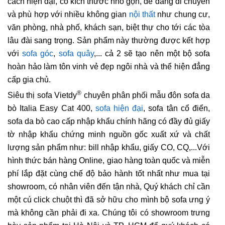
cách hiện đại, có kích thước nhỏ gọn, dễ dàng di chuyển
và phù hợp với nhiều không gian
nội thất
như chung cư,
văn phòng, nhà phố, khách sạn, biệt thự cho tới các tòa
lâu đài sang trọng. Sản phẩm này thường được kết hợp
với
sofa góc
,
sofa quây
,... cả 2 sẽ tạo nên một bộ sofa
hoàn hảo làm tôn vinh vẻ đẹp ngôi nhà và thể hiện đẳng
cấp gia chủ.
®
Siêu thị sofa Vietdy
chuyên phân phối mẫu đôn sofa da
bò Italia Easy Cat 400,
sofa hiện đại
, sofa tân cổ điển,
sofa da bò cao cấp nhập khẩu chính hãng có đầy đủ giấy
tờ nhập khẩu chứng minh nguồn gốc xuất xứ và chất
lượng sản phẩm như: bill nhập khẩu, giấy CO, CQ,...Với
hình thức bán hàng Online, giao hàng toàn quốc và miễn
phí lắp đặt cùng chế độ bảo hành tốt nhất như mua tại
showroom, có nhân viên đến tận nhà, Quý khách chỉ cần
một cú click chuột thì đã sở hữu cho mình bộ sofa ưng ý
mà không cần phải đi xa. Chúng tôi có showroom trưng