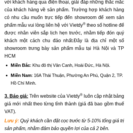
với khách hàng qua điện thoại, giải đáp những thắc mắc
của khách hàng về sản phẩm. Trường hợp khách hàng
có nhu cầu muốn trực tiếp đến showroom để xem sản
®
phẩm mẫu vui lòng liên hệ với Vietdy
theo số hotline để
được nhân viên sắp lịch hẹn trước, nhằm tiếp đón quý
khách một cách chu đáo nhất.Đây là địa chỉ một số
showroom trưng bày sản phẩm mẫu tại Hà Nội và TP
HCM
Miền Bắc
: Khu đô thị Vân Canh, Hoài Đức, Hà Nội.
Miền Nam
: 16A Thái Thuận, Phường An Phú, Quận 2, TP.
Hồ Chí Minh.
®
3. Báo giá:
Trên website của Vietdy
luôn cập nhật bảng
giá mới nhất theo từng tỉnh thành (giá đã bao gồm thuế
VAT).
Lưu ý:
Quý khách cần đặt cọc trước từ 5-10% tổng giá trị
sản phẩm, nhằm đảm bảo quyền lợi của cả 2 bên.