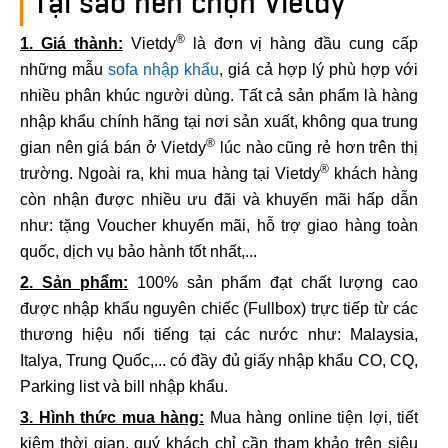
Tại sao nên chọn Vietdy
®
1. Giá thành:
Vietdy
là đơn vị hàng đầu cung cấp
những mẫu
sofa nhập khẩu
, giá cả hợp lý phù hợp với
nhiều phân khúc người dùng. Tất cả sản phẩm là hàng
nhập khẩu chính hãng tại nơi sản xuất, không qua trung
®
gian nên giá bán ở Vietdy
lúc nào cũng rẻ hơn trên thị
®
trường. Ngoài ra, khi mua hàng tại Vietdy
khách hàng
còn nhận được nhiều ưu đãi và khuyến mãi hấp dẫn
như: tặng Voucher khuyến mãi, hỗ trợ giao hàng toàn
quốc, dịch vụ bảo hành tốt nhất,...
2. Sản phẩm:
100% sản phẩm đạt chất lượng cao
được nhập khẩu nguyên chiếc (Fullbox) trực tiếp từ các
thương hiệu nổi tiếng tại các nước như: Malaysia,
Italya, Trung Quốc,... có đầy đủ giấy nhập khẩu CO, CQ,
Parking list và bill nhập khẩu.
3. Hình thức mua hàng:
Mua hàng online tiện lợi, tiết
kiệm thời gian, quý khách chỉ cần tham khảo trên siêu