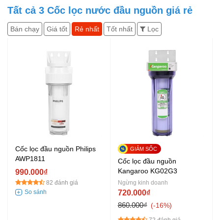
Tất cả
3
Cốc lọc nước đầu nguồn giá rẻ
Bán chạy
Giá tốt
Rẻ nhất
Tốt nhất
Lọc
Cốc lọc đầu nguồn Philips
AWP1811
Cốc lọc đầu nguồn
Kangaroo KG02G3
990.000₫
82 đánh giá
Ngừng kinh doanh
720.000₫
860.000₫
-16%