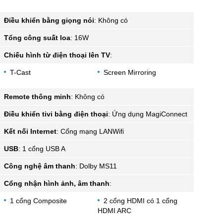
Điều khiển bằng giọng nói
:
Không có
Tổng công suất loa
:
16W
Chiếu hình từ điện thoại lên TV
:
T-Cast
Screen Mirroring
Remote thông minh
:
Không có
Điều khiển tivi bằng điện thoại
:
Ứng dụng MagiConnect
Kết nối Internet
:
Cổng mạng LANWifi
USB
:
1 cổng USB A
Công nghệ âm thanh
:
Dolby MS11
Cổng nhận hình ảnh, âm thanh
:
1 cổng Composite
2 cổng HDMI có 1 cổng
HDMI ARC