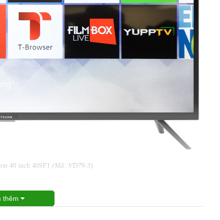
con 40 inch 40SF1
(Mã: VD79-3)
 thêm