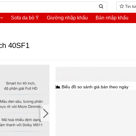
Tin t
Sofa da bò Ý
Giường nhập khẩu
Bàn nhập khẩu
nch 40SF1
Hồ Chí Minh
6.690.000₫
7.890.000₫
-15%
Biểu đồ so sánh giá bán theo ngày