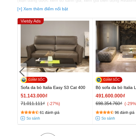
(Bạn đang được xem so sánh giá, xem giá biến động Realtim
nhất)
[+] Xem thêm điểm nổi bật
Vietdy Ads
at 400
Sofa da bò Italia Easy S3 Cat 400
Bộ sofa da bò Italia 
51.143.000₫
491.600.000₫
71.011.111₫
698.354.760₫
-27%
-29%
61 đánh giá
96 đánh giá