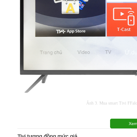
Ảnh 3. Mua smart Tivi FFal
Xem
Tivi tương đồng mức giá