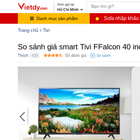
Hồ Chí Minh
Sofa nhập khẩu
Danh mục sản phẩm
Trang chủ
Tivi
So sánh giá smart Tivi FFalcon 40 i
Thích
50
đánh giá
428
●