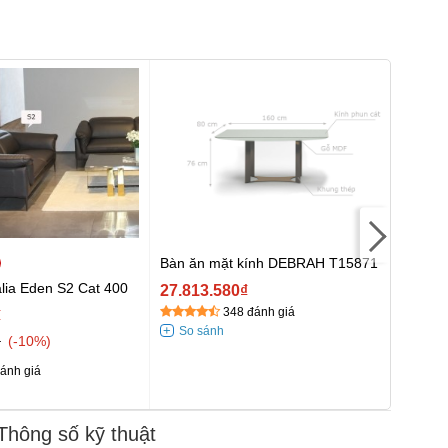
Bàn ăn mặt kính DEBRAH T15871
alia Eden S2 Cat 400
Sofa d
27.813.580₫
348 đánh giá
₫
165.1
₫
188.1
-10%
ánh giá
Thông số kỹ thuật