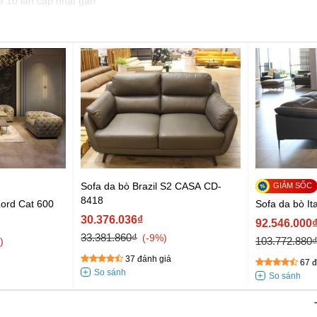
e 10 lần cập nhật gần
Sofa da bò Brazil S2 CASA CD-
8418
Lord Cat 600
Sofa da bò It
30.376.036₫
92.546.000
33.381.860₫
-9%
103.772.880
37 đánh giá
67 đ