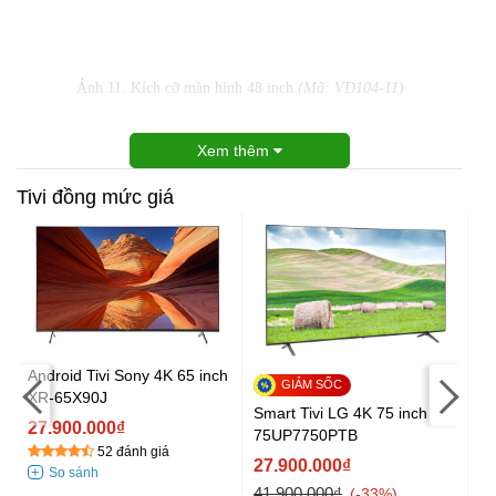
Ảnh 11. Kích cỡ màn hình 48 inch
(Mã: VD104-11)
Xem thêm
Tivi đồng mức giá
Android Tivi Sony 4K 65 inch
XR-65X90J
Sm
Smart Tivi LG 4K 75 inch
S
27.900.000₫
75UP7750PTB
52 đánh giá
On
27.900.000₫
2
41.900.000₫
-33%