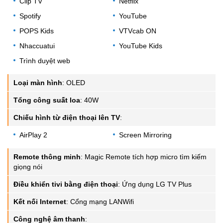
Clip TV
Netflix
Spotify
YouTube
POPS Kids
VTVcab ON
Nhaccuatui
YouTube Kids
Trình duyệt web
Loại màn hình
:
OLED
Tổng công suất loa
:
40W
Chiếu hình từ điện thoại lên TV
:
AirPlay 2
Screen Mirroring
Remote thông minh
:
Magic Remote tích hợp micro tìm kiếm
giọng nói
Điều khiển tivi bằng điện thoại
:
Ứng dụng LG TV Plus
Kết nối Internet
:
Cổng mạng LANWifi
Công nghệ âm thanh
: