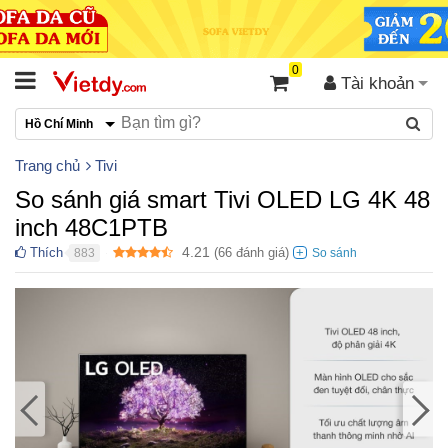
0
Tài khoản
Hồ Chí Minh
Trang chủ
Tivi
So sánh giá smart Tivi OLED LG 4K 48
inch 48C1PTB
4.21
Thích
(
66
đánh giá)
883
●