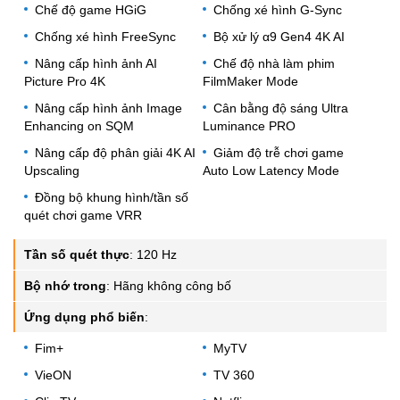
Chế độ game HGiG
Chống xé hình G-Sync
Chống xé hình FreeSync
Bộ xử lý α9 Gen4 4K AI
Nâng cấp hình ảnh AI
Chế độ nhà làm phim
Picture Pro 4K
FilmMaker Mode
Nâng cấp hình ảnh Image
Cân bằng độ sáng Ultra
Enhancing on SQM
Luminance PRO
Nâng cấp độ phân giải 4K AI
Giảm độ trễ chơi game
Upscaling
Auto Low Latency Mode
Đồng bộ khung hình/tần số
quét chơi game VRR
Tần số quét thực
:
120 Hz
Bộ nhớ trong
:
Hãng không công bố
Ứng dụng phổ biến
:
Fim+
MyTV
VieON
TV 360