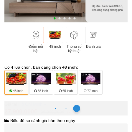
Điểm nổi
48 inch
Thông số
Đánh giá
bật
kỹ thuật
Có 4 lựa chọn, bạn đang chọn
48 inch
:
48 inch
55 inch
65 inch
77 inch
Hồ Chí Minh
27.900.000₫
39.900.000₫
-30%
Biểu đồ so sánh giá bán theo ngày