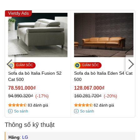
Vietdy Ads
Sofa da bò Italia Fusion S2
Sofa da bò Italia Eden S4 Cat
Cat 500
500
78.591.000₫
128.067.000₫
94.990.320₫
160.281.720₫
-17%
-20%
83 đánh giá
62 đánh giá
Thông số kỹ thuật
Hãng
:
LG