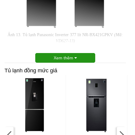
Ảnh 13. Tủ lạnh Panasonic Inverter 377 lít NR-BX421GPKV
(Mã:
VD627-13)
Xem thêm
Tủ lạnh đồng mức giá