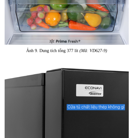
Ảnh 9. Dung tích tổng 377 lít
(Mã: VD627-9)