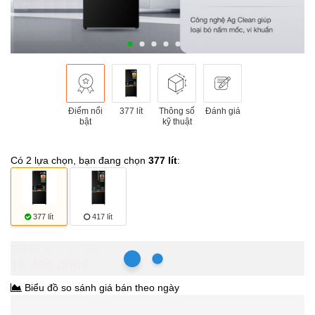
Điểm nổi
377 lít
Thông số
Đánh giá
bật
kỹ thuật
Có 2 lựa chọn, bạn đang chọn
377 lít
:
377 lít
417 lít
Hồ Chí Minh
18.490.000₫
Biểu đồ so sánh giá bán theo ngày