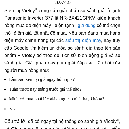
VD627-1)
®
Siêu thị Vietdy
cung cấp giải pháp so sánh giá tủ lạnh
Panasonic Inverter 377 lít NR-BX421GPKV giúp khách
hàng mua đồ điện máy - điện lạnh -
gia dụng
có thể chọn
thời điểm giá tốt nhất để mua. Nếu bạn đang mua hàng
điện máy chính hãng tại các
siêu thị điện máy
, hãy truy
cập Google tìm kiếm từ khóa so sánh giá theo tên sản
phẩm + Vietdy để theo dõi lịch sử biến động giá và so
sánh giá. Giải pháp này giúp giải đáp các câu hỏi của
người mua hàng như:
Làm sao xem lại giá ngày hôm qua?
Tuần trước hay tháng trước giá thế nào?
Mình có mua phải lúc giá đang cao nhất hay không?
.v.v..
®
Câu trả lời đã có ngay tại hệ thống so sánh giá Vietdy
,
tại đây chúng tôi cung cấp giải pháp so sánh giá miễn