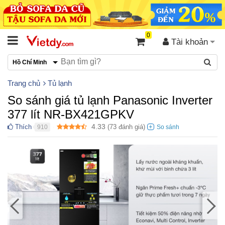
0
Tài khoản
Hồ Chí Minh
Trang chủ
Tủ lạnh
So sánh giá tủ lạnh Panasonic Inverter
377 lít NR-BX421GPKV
4.33
Thích
(
73
đánh giá)
910
●