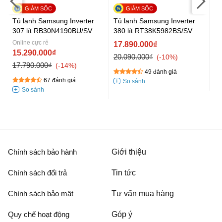
Tủ
lí
Tủ lạnh Samsung Inverter
Tủ lạnh Samsung Inverter
307 lít RB30N4190BU/SV
380 lít RT38K5982BS/SV
1
Online cực rẻ
17.890.000₫
18
15.290.000₫
20.090.000₫
-10%
17.790.000₫
-14%
49 đánh giá
67 đánh giá
Chính sách bảo hành
Giới thiệu
Chính sách đổi trả
Tin tức
Chính sách bảo mật
Tư vấn mua hàng
Quy chế hoạt động
Góp ý