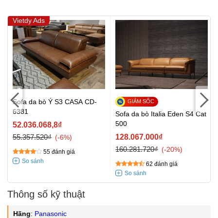
Vietdy Ads
Sofa da bò Ý S3 CASA CD-
6381
Sofa da bò Italia Eden S4 Cat
500
52.036.068,8₫
55.357.520₫
128.067.000₫
-6%
160.281.720₫
-20%
55 đánh giá
62 đánh giá
Thông số kỹ thuật
Hãng
:
Panasonic