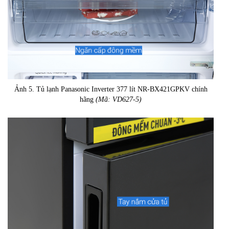
Ảnh 5. Tủ lạnh Panasonic Inverter 377 lít NR-BX421GPKV chính
hãng
(Mã: VD627-5)