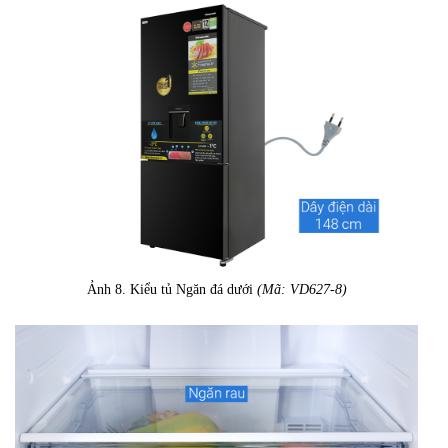
Ảnh 8. Kiểu tủ Ngăn đá dưới
(Mã: VD627-8)