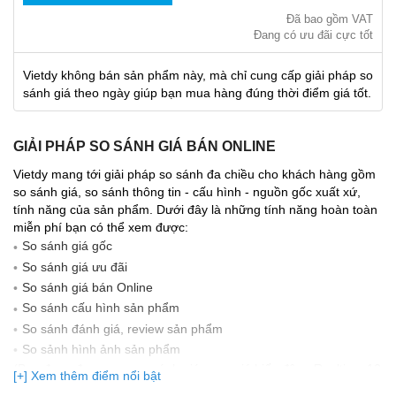
Đã bao gồm VAT
Đang có ưu đãi cực tốt
Vietdy không bán sản phẩm này, mà chỉ cung cấp giải pháp so
sánh giá theo ngày giúp bạn mua hàng đúng thời điểm giá tốt.
GIẢI PHÁP SO SÁNH GIÁ BÁN ONLINE
Vietdy mang tới giải pháp so sánh đa chiều cho khách hàng gồm
so sánh giá, so sánh thông tin - cấu hình - nguồn gốc xuất xứ,
tính năng của sản phẩm. Dưới đây là những tính năng hoàn toàn
miễn phí bạn có thể xem được:
So sánh giá gốc
So sánh giá ưu đãi
So sánh giá bán Online
So sánh cấu hình sản phẩm
So sánh đánh giá, review sản phẩm
So sảnh hình ảnh sản phẩm
(Bạn đang được xem so sánh giá, xem giá biến động Realtime 10
[+] Xem thêm điểm nổi bật
lần cập nhật gần nhất)