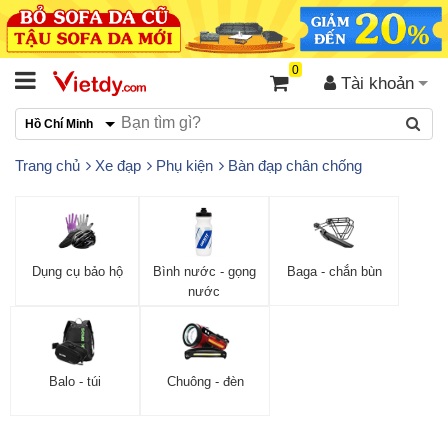
0
Tài khoản
Hồ Chí Minh
Trang chủ
Xe đạp
Phụ kiện
Bàn đạp chân chống
Dụng cụ bảo hộ
Bình nước - gọng
Baga - chắn bùn
nước
Balo - túi
Chuông - đèn