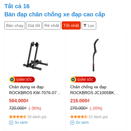
Tất cả
16
Bàn đạp chân chống xe đạp cao cấp
Bán chạy
Giá tốt
Rẻ nhất
Tốt nhất
Lọc
Chân dựng xe đạp
Chân chống xe đạp
ROCKBROS KW-7076-07
ROCKBROS JC1005BK
Đen
Đen
504.000₫
216.000₫
720.000₫
270.000₫
-30%
-20%
59 đánh giá
52 đánh giá