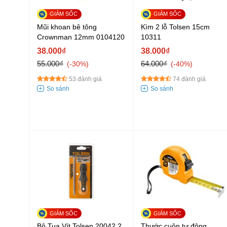
Mũi khoan bê tông
Kìm 2 lỗ Tolsen 15cm
Crownman 12mm 0104120
10311
38.000₫
38.000₫
55.000₫
64.000₫
-30%
-40%
53 đánh giá
74 đánh giá
Bộ Tua Vít Tolsen 20042 2
Thước cuộn tự động