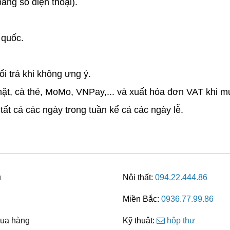
ằng số điện thoại).
 quốc.
i trả khi không ưng ý.
 mặt, cà thẻ, MoMo, VNPay,... và xuất hóa đơn VAT khi m
tất cả các ngày trong tuần kể cả các ngày lễ.
u
Nội thất:
094.22.444.86
Miền Bắc:
0936.77.99.86
ua hàng
Kỹ thuật:
hộp thư