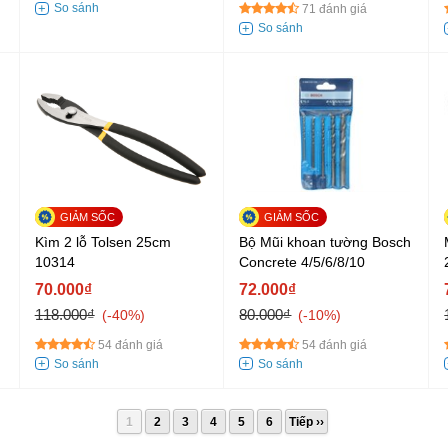
71 đánh giá
Kìm 2 lỗ Tolsen 25cm
Bộ Mũi khoan tường Bosch
10314
Concrete 4/5/6/8/10
70.000₫
72.000₫
118.000₫
80.000₫
-40%
-10%
54 đánh giá
54 đánh giá
1
2
3
4
5
6
Tiếp ››