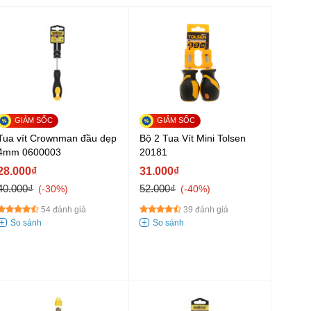
Tua vít Crownman đầu dẹp
Bộ 2 Tua Vít Mini Tolsen
4mm 0600003
20181
28.000₫
31.000₫
40.000₫
52.000₫
-30%
-40%
54 đánh giá
39 đánh giá