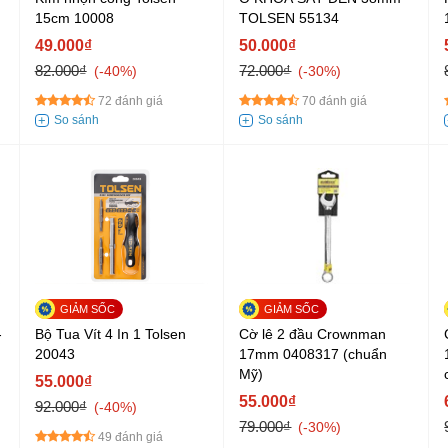
15cm 10008
TOLSEN 55134
49.000₫
50.000₫
82.000₫
72.000₫
-40%
-30%
72 đánh giá
70 đánh giá
-
Bộ Tua Vít 4 In 1 Tolsen
Cờ lê 2 đầu Crownman
20043
17mm 0408317 (chuẩn
Mỹ)
55.000₫
55.000₫
92.000₫
-40%
79.000₫
-30%
49 đánh giá