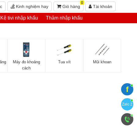
0
ức
Kinh nghiệm hay
Giỏ hàng
Tài khoản
Kệ tivi nhập khẩu
Thảm nhập khẩu
năng
Máy đo khoảng
Tua vít
Mũi khoan
cách
f
Zalo 2