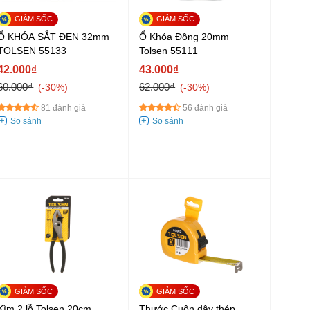
Ổ KHÓA SẮT ĐEN 32mm
Ổ Khóa Đồng 20mm
TOLSEN 55133
Tolsen 55111
42.000₫
43.000₫
60.000₫
62.000₫
-30%
-30%
81 đánh giá
56 đánh giá
Kìm 2 lỗ Tolsen 20cm
Thước Cuộn dây thép