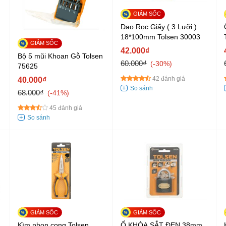
Dao Rọc Giấy ( 3 Lưỡi )
18*100mm Tolsen 30003
42.000₫
Bộ 5 mũi Khoan Gỗ Tolsen
60.000₫
-30%
75625
42 đánh giá
40.000₫
68.000₫
-41%
45 đánh giá
Kìm nhọn cong Tolsen
Ổ KHÓA SẮT ĐEN 38mm