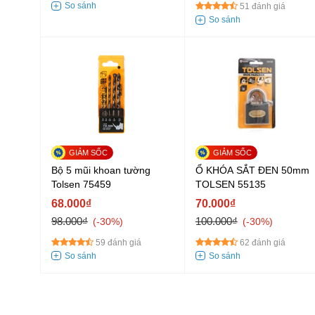
51 đánh giá
Bộ 5 mũi khoan tường
Ổ KHÓA SẮT ĐEN 50mm
Tolsen 75459
TOLSEN 55135
68.000₫
70.000₫
98.000₫
100.000₫
-30%
-30%
59 đánh giá
62 đánh giá