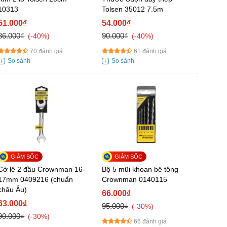
10313
Tolsen 35012 7.5m
51.000₫
54.000₫
86.000₫
90.000₫
-40%
-40%
70 đánh giá
61 đánh giá
Cờ lê 2 đầu Crownman 16-
Bộ 5 mũi khoan bê tông
17mm 0409216 (chuẩn
Crownman 0140115
châu Âu)
66.000₫
63.000₫
95.000₫
-30%
90.000₫
-30%
66 đánh giá