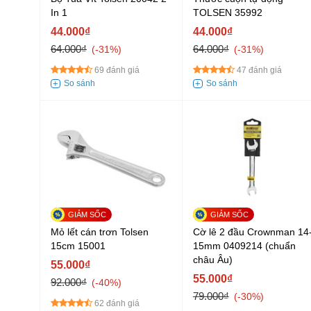
In 1
TOLSEN 35992
44.000₫
44.000₫
64.000₫
64.000₫
-31%
-31%
69 đánh giá
47 đánh giá
Mỏ lết cán trơn Tolsen
Cờ lê 2 đầu Crownman 14
15cm 15001
15mm 0409214 (chuẩn
châu Âu)
55.000₫
55.000₫
92.000₫
-40%
79.000₫
-30%
62 đánh giá