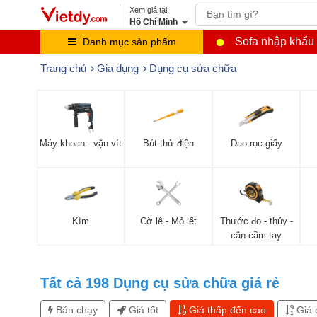
Hồ Chí Minh
Sofa nhập khẩu
Danh mục sản phẩm
Trang chủ
Gia dụng
Dụng cụ sửa chữa
Máy khoan - vặn vít
Bút thử điện
Dao rọc giấy
Kìm
Cờ lê - Mỏ lết
Thước đo - thủy -
cân cầm tay
Tất cả
198
Dụng cụ sửa chữa giá rẻ
Bán chạy
Giá tốt
Giá thấp đến cao
Giá 