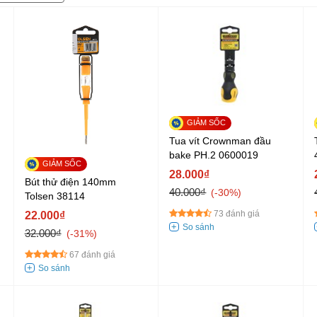
Tua vít Crownman đầu
bake PH.2 0600019
28.000₫
Bút thử điện 140mm
40.000₫
-30%
Tolsen 38114
73 đánh giá
22.000₫
32.000₫
-31%
67 đánh giá