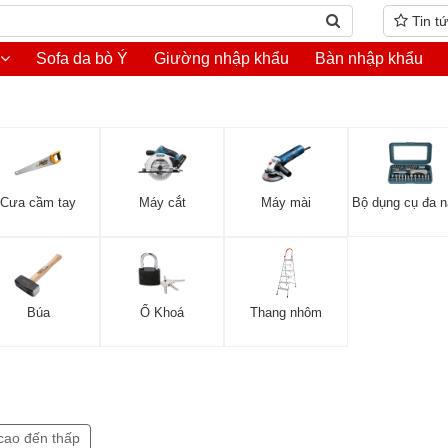
Tin t
Sofa da bò Ý
Giường nhập khẩu
Bàn nhập khẩu
Cưa cầm tay
Máy cắt
Máy mài
Bộ dụng cụ đa 
Búa
Ổ Khoá
Thang nhôm
cao đến thấp