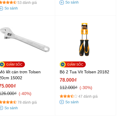
53 đánh giá
Mỏ lết cán trơn Tolsen
Bộ 2 Tua Vít Tolsen 20182
20cm 15002
78.000₫
75.000₫
112.000₫
-30%
126.000₫
-40%
47 đánh giá
78 đánh giá