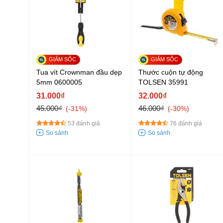
Tua vít Crownman đầu dẹp
Thước cuộn tự động
5mm 0600005
TOLSEN 35991
31.000₫
32.000₫
45.000₫
46.000₫
-31%
-30%
53 đánh giá
76 đánh giá