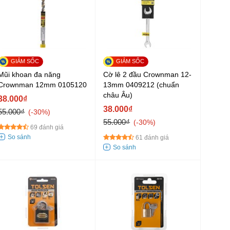
Mũi khoan đa năng
Cờ lê 2 đầu Crownman 12-
Crownman 12mm 0105120
13mm 0409212 (chuẩn
châu Âu)
38.000₫
38.000₫
55.000₫
-30%
55.000₫
-30%
69 đánh giá
61 đánh giá