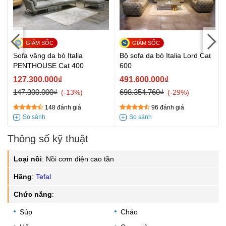
t
Sofa văng da bò Italia
Bộ sofa da bò Italia Lord Cat
PENTHOUSE Cat 400
600
127.300.000₫
491.600.000₫
147.300.000₫
698.354.760₫
-13%
-29%
148 đánh giá
96 đánh giá
Thông số kỹ thuật
Loại nồi
:
Nồi cơm điện cao tần
Hãng
:
Tefal
Chức năng
:
Súp
Cháo