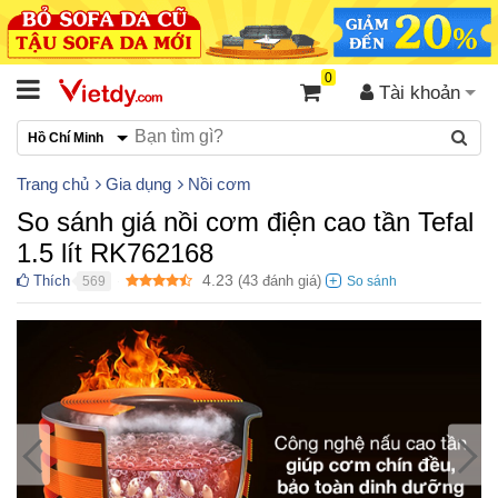
0
Tài khoản
Hồ Chí Minh
Trang chủ
Gia dụng
Nồi cơm
So sánh giá nồi cơm điện cao tần Tefal
1.5 lít RK762168
4.23
Thích
(
43
đánh giá)
569
●