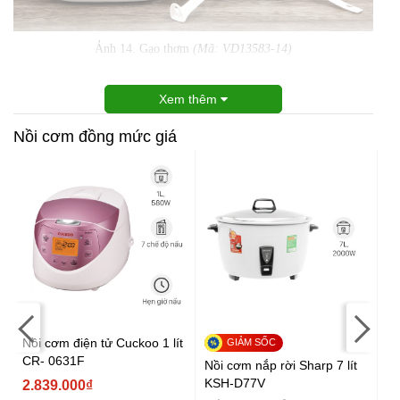
Ảnh 14. Gạo thơm
(Mã: VD13583-14)
Xem thêm
Nồi cơm đồng mức giá
Nồi cơm điện tử Cuckoo 1 lít
Nồ
CR- 0631F
lí
Nồi cơm nắp rời Sharp 7 lít
KSH-D77V
2.839.000₫
2