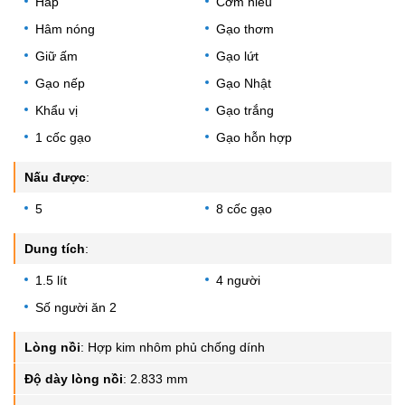
Hấp
Cơm niêu
Hâm nóng
Gạo thơm
Giữ ấm
Gạo lứt
Gạo nếp
Gạo Nhật
Khẩu vị
Gạo trắng
1 cốc gạo
Gạo hỗn hợp
Nấu được
:
5
8 cốc gạo
Dung tích
:
1.5 lít
4 người
Số người ăn 2
Lòng nồi
:
Hợp kim nhôm phủ chống dính
Độ dày lòng nồi
:
2.833 mm