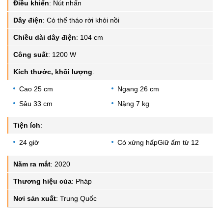
Điều khiển
:
Nút nhấn
Dây điện
:
Có thể tháo rời khỏi nồi
Chiều dài dây điện
:
104 cm
Công suất
:
1200 W
Kích thước, khối lượng
:
Cao 25 cm
Ngang 26 cm
Sâu 33 cm
Nặng 7 kg
Tiện ích
:
24 giờ
Có xửng hấpGiữ ấm từ 12
Năm ra mắt
:
2020
Thương hiệu của
:
Pháp
Nơi sản xuất
:
Trung Quốc