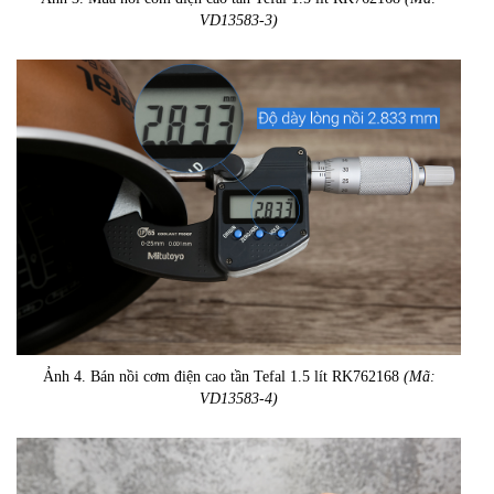
VD13583-3)
Ảnh 4. Bán nồi cơm điện cao tần Tefal 1.5 lít RK762168
(Mã:
VD13583-4)