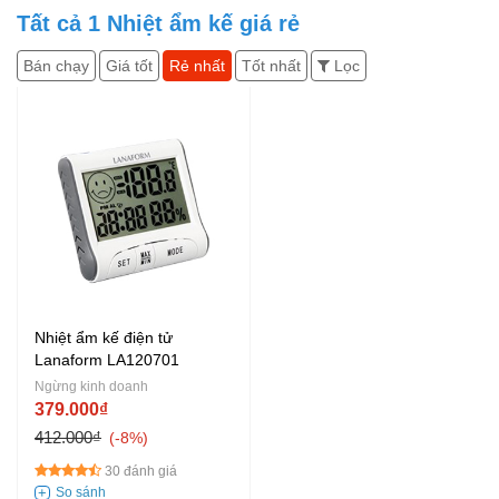
Tất cả
1
Nhiệt ẩm kế giá rẻ
Bán chạy
Giá tốt
Rẻ nhất
Tốt nhất
Lọc
Nhiệt ẩm kế điện tử
Lanaform LA120701
Ngừng kinh doanh
379.000₫
412.000₫
-8%
30 đánh giá